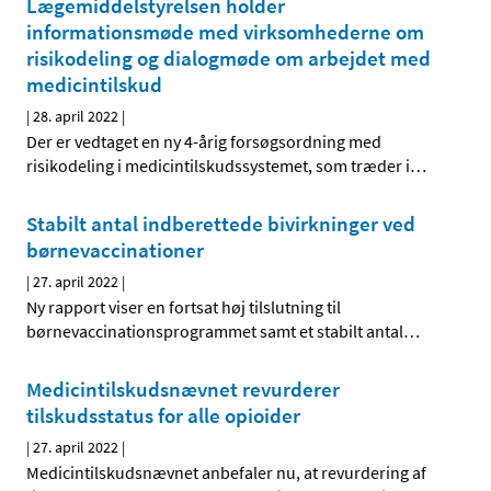
Lægemiddelstyrelsen holder
informationsmøde med virksomhederne om
risikodeling og dialogmøde om arbejdet med
medicintilskud
|
28. april 2022
|
Der er vedtaget en ny 4-årig forsøgsordning med
risikodeling i medicintilskudssystemet, som træder i
…
Stabilt antal indberettede bivirkninger ved
børnevaccinationer
|
27. april 2022
|
Ny rapport viser en fortsat høj tilslutning til
børnevaccinationsprogrammet samt et stabilt antal
…
Medicintilskudsnævnet revurderer
tilskudsstatus for alle opioider
|
27. april 2022
|
Medicintilskudsnævnet anbefaler nu, at revurdering af