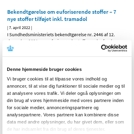
Bekendtgørelse om euforiserende stoffer – 7
nye stoffer tilføjet inkl. tramadol
|
7. april 2022
|
I Sundhedsministeriets bekendtgørelse nr. 2446 af 12.
december 2021 om euforiserende stoffer er der fra den
…
Håndtering af kliniske lægemiddelforsøg i
forhold til krigen i Ukraine
Denne hjemmeside bruger cookies
|
5. april 2022
|
Vi bruger cookies til at tilpasse vores indhold og
Den aktuelle krig i Ukraine kan have betydning for en
annoncer, til at vise dig funktioner til sociale medier og til
række kliniske lægemiddelforsøg. Både når det gælder
…
at analysere vores trafik. Vi deler også oplysninger om
din brug af vores hjemmeside med vores partnere inden
Lægemiddelstyrelsen præsenterer ny strategi
for sociale medier, annonceringspartnere og
|
5. april 2022
|
analysepartnere. Vores partnere kan kombinere disse
Lægemiddelstyrelsens direktør Lars Bo Nielsen har netop
data med andre oplysninger, du har givet dem, eller som
præsenteret styrelsens nye strategi 2022-26. Strategien
…
de har indsamlet fra din brug af deres tjenester.