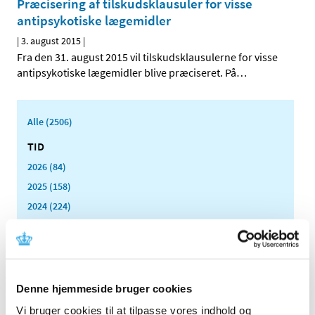
Præcisering af tilskudsklausuler for visse
antipsykotiske lægemidler
|
3. august 2015
|
Fra den 31. august 2015 vil tilskudsklausulerne for visse
antipsykotiske lægemidler blive præciseret. På
…
Alle (2506)
TID
2026 (84)
2025 (158)
2024 (224)
2023 (195)
2022 (197)
2021 (516)
2020 (263)
Denne hjemmeside bruger cookies
2019 (159)
Vi bruger cookies til at tilpasse vores indhold og