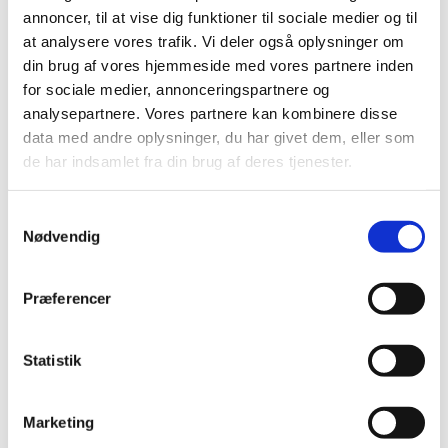
2018 (150)
annoncer, til at vise dig funktioner til sociale medier og til
2017 (167)
at analysere vores trafik. Vi deler også oplysninger om
din brug af vores hjemmeside med vores partnere inden
2016 (167)
for sociale medier, annonceringspartnere og
2015 (33)
analysepartnere. Vores partnere kan kombinere disse
december (4)
data med andre oplysninger, du har givet dem, eller som
november (4)
de har indsamlet fra din brug af deres tjenester.
oktober (2)
september (3)
Samtykkevalg
august (2)
Nødvendig
juni (9)
maj (2)
Præferencer
marts (2)
februar (2)
januar (3)
Statistik
2014 (44)
2013 (49)
Marketing
2012 (44)