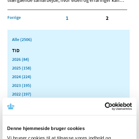
tværgående samarbejde, hvor viden og erfaringer kan
…
Forrige
1
2
Alle (2506)
TID
2026 (84)
2025 (158)
2024 (224)
2023 (195)
2022 (197)
december (18)
november (19)
oktober (17)
september (13)
Denne hjemmeside bruger cookies
august (8)
Vi bruger cookies til at tilpasse vores indhold og