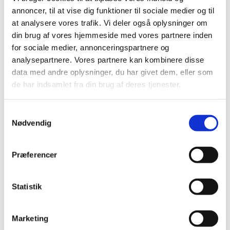
juli (5)
annoncer, til at vise dig funktioner til sociale medier og til
juni (21)
at analysere vores trafik. Vi deler også oplysninger om
maj (18)
din brug af vores hjemmeside med vores partnere inden
april (11)
for sociale medier, annonceringspartnere og
marts (13)
analysepartnere. Vores partnere kan kombinere disse
data med andre oplysninger, du har givet dem, eller som
februar (29)
de har indsamlet fra din brug af deres tjenester.
januar (25)
2021 (516)
Samtykkevalg
2020 (263)
Nødvendig
2019 (159)
2018 (150)
Præferencer
2017 (167)
2016 (167)
2015 (33)
Statistik
2014 (44)
2013 (49)
Marketing
2012 (44)