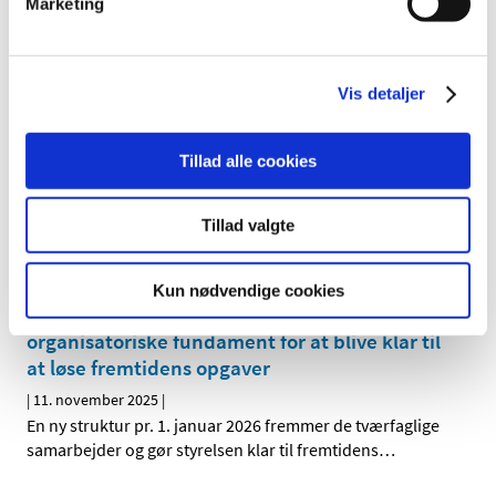
Marketing
Falske e-mails med misbrug af
Lægemiddelstyrelsens logo i omløb
|
12. november 2025
|
Lægemiddelstyrelsen er blevet opmærksom på, at der i
Vis detaljer
disse dage cirkulerer falske e-mails, der misbruger
…
Tillad alle cookies
Nyhedsbrev fra tilknytning
|
11. november 2025
|
Tillad valgte
Det er vigtigt at melde tilknytning til den korrekte
Juridiske enhed Vi er i forbindelse med den daglige
…
Kun nødvendige cookies
Lægemiddelstyrelsen styrker sit
organisatoriske fundament for at blive klar til
at løse fremtidens opgaver
|
11. november 2025
|
En ny struktur pr. 1. januar 2026 fremmer de tværfaglige
samarbejder og gør styrelsen klar til fremtidens
…