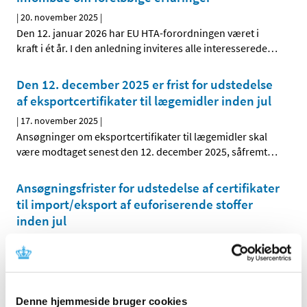
|
20. november 2025
|
Den 12. januar 2026 har EU HTA-forordningen været i
kraft i ét år. I den anledning inviteres alle interesserede
…
Den 12. december 2025 er frist for udstedelse
af eksportcertifikater til lægemidler inden jul
|
17. november 2025
|
Ansøgninger om eksportcertifikater til lægemidler skal
være modtaget senest den 12. december 2025, såfremt
…
Ansøgningsfrister for udstedelse af certifikater
til import/eksport af euforiserende stoffer
inden jul
|
17. november 2025
|
Ansøgninger om import/eksport certifikater, som
modtages via NDS Web, skal være modtaget senest den
…
Denne hjemmeside bruger cookies