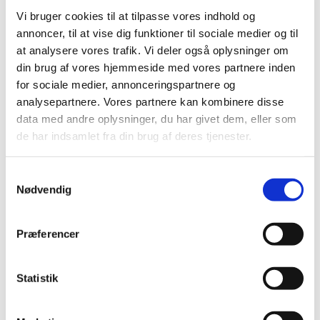
Den 15. december er sidste frist for
modtagelse af ansøgninger vedr.
Vi bruger cookies til at tilpasse vores indhold og
virksomhedstilladelser i 2025
annoncer, til at vise dig funktioner til sociale medier og til
at analysere vores trafik. Vi deler også oplysninger om
|
17. november 2025
|
din brug af vores hjemmeside med vores partnere inden
Ansøgninger om virksomhedstilladelser skal være
for sociale medier, annonceringspartnere og
modtaget senest den 15. december 2025, hvis
…
analysepartnere. Vores partnere kan kombinere disse
data med andre oplysninger, du har givet dem, eller som
Ledig bevilling til Slagelse Rådhus Apotek
de har indsamlet fra din brug af deres tjenester.
|
17. november 2025
|
Bevillingen til at drive Slagelse Rådhus Apotek er ledig pr.
Samtykkevalg
1. april 2026. Bevillingen er opslået ledig efter Lov om
…
Nødvendig
Årlig indberetning for 2025 af euforiserende
stoffer
Præferencer
|
14. november 2025
|
Indberetningsskemaer for 2025 til årlig indberetning af
Statistik
euforiserende stoffer samt opdateret vejledning til
…