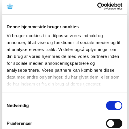
2025 (158)
december (10)
november (20)
Denne hjemmeside bruger cookies
oktober (18)
Vi bruger cookies til at tilpasse vores indhold og
september (23)
annoncer, til at vise dig funktioner til sociale medier og til
august (8)
at analysere vores trafik. Vi deler også oplysninger om
juli (11)
din brug af vores hjemmeside med vores partnere inden
juni (11)
for sociale medier, annonceringspartnere og
maj (11)
analysepartnere. Vores partnere kan kombinere disse
april (5)
data med andre oplysninger, du har givet dem, eller som
marts (13)
de har indsamlet fra din brug af deres tjenester.
februar (11)
januar (17)
Samtykkevalg
2024 (224)
Nødvendig
2023 (195)
2022 (197)
Præferencer