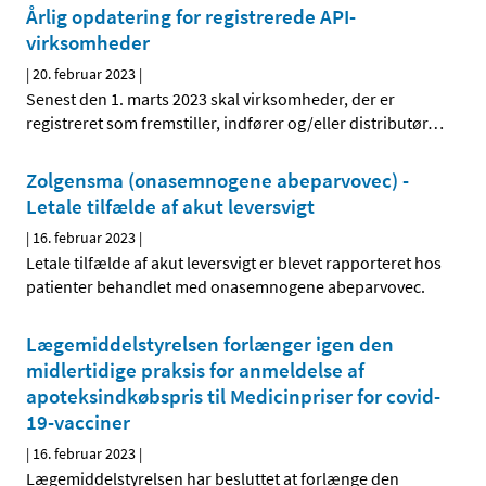
Årlig opdatering for registrerede API-
virksomheder
|
20. februar 2023
|
Senest den 1. marts 2023 skal virksomheder, der er
registreret som fremstiller, indfører og/eller distributør
…
Zolgensma (onasemnogene abeparvovec) -
Letale tilfælde af akut leversvigt
|
16. februar 2023
|
Letale tilfælde af akut leversvigt er blevet rapporteret hos
patienter behandlet med onasemnogene abeparvovec.
Lægemiddelstyrelsen forlænger igen den
midlertidige praksis for anmeldelse af
apoteksindkøbspris til Medicinpriser for covid-
19-vacciner
|
16. februar 2023
|
Lægemiddelstyrelsen har besluttet at forlænge den