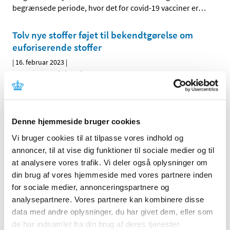
begrænsede periode, hvor det for covid-19 vacciner er
…
Tolv nye stoffer føjet til bekendtgørelse om
euforiserende stoffer
|
16. februar 2023
|
I Sundhedsministeriets bekendtgørelse nr. 2446 af 12.
december 2021 om euforiserende stoffer er der fra den
…
ADAKVEO ▼ (crizanlizumab): Fase III-studiet
Denne hjemmeside bruger cookies
(CSEG101A2301) viser ingen superioritet af
crizanlizumab i forhold til placebo
Vi bruger cookies til at tilpasse vores indhold og
annoncer, til at vise dig funktioner til sociale medier og til
|
14. februar 2023
|
at analysere vores trafik. Vi deler også oplysninger om
Præliminære resultater fra fase III-studiet CSEG101A2301
din brug af vores hjemmeside med vores partnere inden
(STAND) viste ingen forskel mellem crizanlizumab og
…
for sociale medier, annonceringspartnere og
analysepartnere. Vores partnere kan kombinere disse
Lægemiddelstyrelsen retter oplysninger i
data med andre oplysninger, du har givet dem, eller som
databasen med indlægssedler
de har indsamlet fra din brug af deres tjenester.
|
14. februar 2023
|