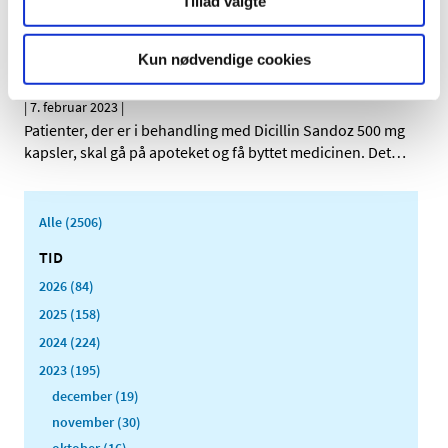
udviklingen af sikre og effektive lægemidler gennem
…
Tillad valgte
Antibiotikalægemidlet Dicillin fra firmaet
Kun nødvendige cookies
Sandoz tilbagekaldes
|
7. februar 2023
|
Patienter, der er i behandling med Dicillin Sandoz 500 mg
kapsler, skal gå på apoteket og få byttet medicinen. Det
…
Alle (2506)
TID
2026 (84)
2025 (158)
2024 (224)
2023 (195)
december (19)
november (30)