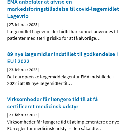
EMA anbefaler at afvise en
markedsføringstilladelse til covid-lægemidlet
Lagevrio
|
27. februar 2023
|
Lægemidlet Lagevrio, der hidtil har kunnet anvendes til
patienter med særlig risiko for at få alvorlige
…
89 nye lægemidler indstillet til godkendelse i
EU i 2022
|
23. februar 2023
|
Det europæiske lægemiddelagentur EMA indstillede i
2022 i alt 89 nye lægemidler til
…
Virksomheder får længere tid til at få
certificeret medicinsk udstyr
|
23. februar 2023
|
Virksomheder får længere tid til at implementere de nye
EU-regler for medicinsk udstyr – den såkaldte
…