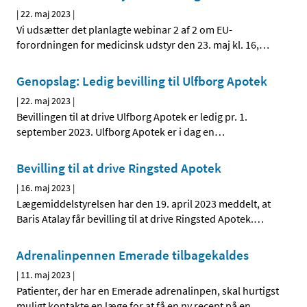
|
22. maj 2023
|
Vi udsætter det planlagte webinar 2 af 2 om EU-
forordningen for medicinsk udstyr den 23. maj kl. 16,
…
Genopslag: Ledig bevilling til Ulfborg Apotek
|
22. maj 2023
|
Bevillingen til at drive Ulfborg Apotek er ledig pr. 1.
september 2023. Ulfborg Apotek er i dag en
…
Bevilling til at drive Ringsted Apotek
|
16. maj 2023
|
Lægemiddelstyrelsen har den 19. april 2023 meddelt, at
Baris Atalay får bevilling til at drive Ringsted Apotek.
…
Adrenalinpennen Emerade tilbagekaldes
|
11. maj 2023
|
Patienter, der har en Emerade adrenalinpen, skal hurtigst
muligt kontakte en læge for at få en ny recept på en
…