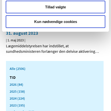
Lægemiddelstyrelsen har mandag tekniske problemer
Tillad valgte
med opdatering af medicinpriser.dk. De priser,
…
Sundhedsministeren har aktiveret det
Kun nødvendige cookies
statslige lægemiddelberedskab delvist til den
31. august 2023
|
1. maj 2023
|
Lægemiddelstyrelsen har indstillet, at
sundhedsministeren forlænger den delvise aktivering
…
Alle (2506)
TID
2026 (84)
2025 (158)
2024 (224)
2023 (195)