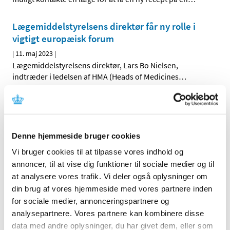
Lægemiddelstyrelsens direktør får ny rolle i
vigtigt europæisk forum
|
11. maj 2023
|
Lægemiddelstyrelsens direktør, Lars Bo Nielsen,
indtræder i ledelsen af HMA (Heads of Medicines
…
Deltag i webinar del 2 om EU-forordningen for
medicinsk udstyr
|
9. maj 2023
|
Denne hjemmeside bruger cookies
Få en bedre forståelse af regler og forpligtelser i EU-
Vi bruger cookies til at tilpasse vores indhold og
forordningen for medicinsk udstyr og medicinsk udstyr
…
annoncer, til at vise dig funktioner til sociale medier og til
at analysere vores trafik. Vi deler også oplysninger om
Covid-19-vacciners sikkerhed vurderes
din brug af vores hjemmeside med vores partnere inden
fortløbende
for sociale medier, annonceringspartnere og
|
3. maj 2023
|
analysepartnere. Vores partnere kan kombinere disse
Den Europæiske Bivirkningskomité (PRAC) offentliggør
data med andre oplysninger, du har givet dem, eller som