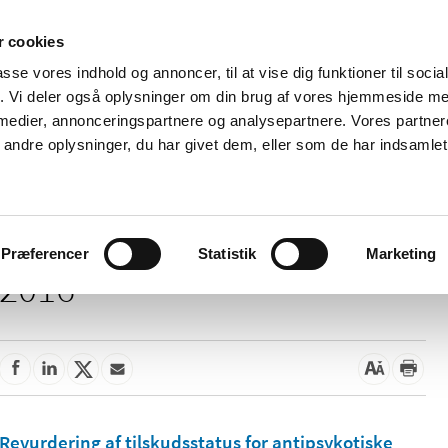
 cookies
passe vores indhold og annoncer, til at vise dig funktioner til soci
Nyheder
Om os
Kontakt
fik. Vi deler også oplysninger om din brug af vores hjemmeside m
 medier, annonceringspartnere og analysepartnere. Vores partne
 og
Tilskud og
Apoteker og salg af
Me
ndre oplysninger, du har givet dem, eller som de har indsamlet 
rmation
priser
medicin
ud
Præferencer
Statistik
Marketing
2016
Revurdering af tilskudsstatus for antipsykotiske