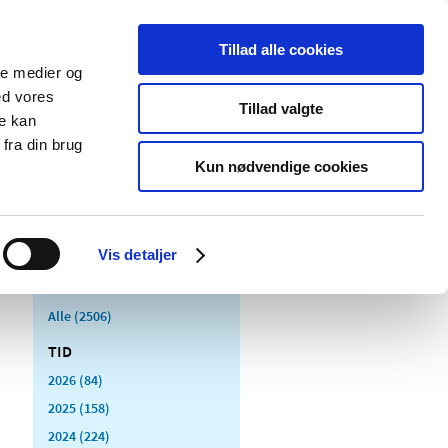
Tillad alle cookies
ale medier og
Udgivelser
Cookies
ed vores
Tillad valgte
re kan
dicinsk
Særlige
fra din brug
styr
produktområder
Kun nødvendige cookies
Vis detaljer
Alle (2506)
TID
2026 (84)
2025 (158)
2024 (224)