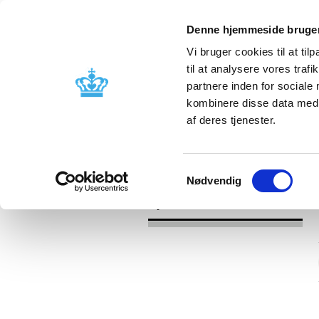
Denne hjemmeside bruger
Vi bruger cookies til at til
til at analysere vores tra
partnere inden for sociale
Godkendelse og
Bivirkninger
kombinere disse data med a
kontrol
produktinfo
af deres tjenester.
/
Nyheder
2016
Samtykkevalg
Nødvendig
Nyheder