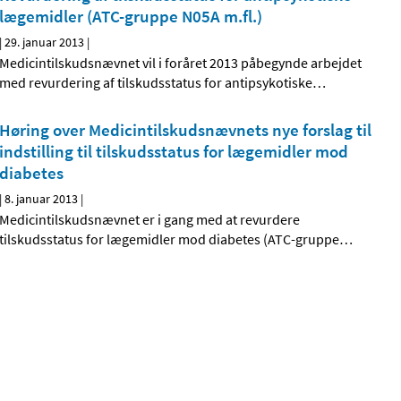
lægemidler (ATC-gruppe N05A m.fl.)
|
29. januar 2013
|
Medicintilskudsnævnet vil i foråret 2013 påbegynde arbejdet
med revurdering af tilskudsstatus for antipsykotiske
…
Høring over Medicintilskuds­nævnets nye forslag til
indstilling til tilskudsstatus for lægemidler mod
diabetes
|
8. januar 2013
|
Medicintilskudsnævnet er i gang med at revurdere
tilskudsstatus for lægemidler mod diabetes (ATC-gruppe
…