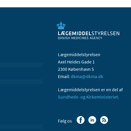
Lægemiddelstyrelsen
Axel Heides Gade 1
2300 København S
Email:
dkma@dkma.dk
Lægemiddelstyrelsen er en del af
Sundheds- og Kirkeministeriet.
Følg os