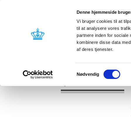
Denne hjemmeside bruger
Vi bruger cookies til at til
til at analysere vores tra
partnere inden for sociale
Godkendelse og
Bivirkninger
kombinere disse data med a
kontrol
produktinfo
af deres tjenester.
/
Nyheder
2016
Samtykkevalg
Nødvendig
Nyheder