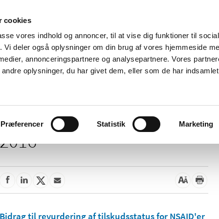
 cookies
passe vores indhold og annoncer, til at vise dig funktioner til soci
Nyheder
Om os
Kontakt
fik. Vi deler også oplysninger om din brug af vores hjemmeside m
 medier, annonceringspartnere og analysepartnere. Vores partne
 og
Tilskud og
Apoteker og salg af
Me
ndre oplysninger, du har givet dem, eller som de har indsamlet 
rmation
priser
medicin
ud
Præferencer
Statistik
Marketing
2016
Bidrag til revurdering af tilskudsstatus for NSAID'er