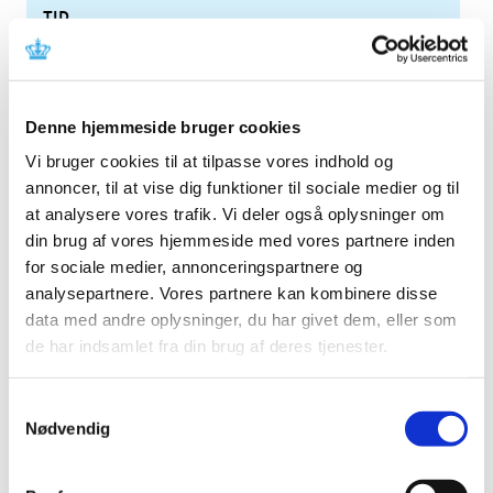
TID
2026 (84)
2025 (158)
2024 (224)
Denne hjemmeside bruger cookies
2023 (195)
Vi bruger cookies til at tilpasse vores indhold og
2022 (197)
annoncer, til at vise dig funktioner til sociale medier og til
2021 (516)
at analysere vores trafik. Vi deler også oplysninger om
2020 (263)
din brug af vores hjemmeside med vores partnere inden
2019 (159)
for sociale medier, annonceringspartnere og
analysepartnere. Vores partnere kan kombinere disse
2018 (150)
data med andre oplysninger, du har givet dem, eller som
2017 (167)
de har indsamlet fra din brug af deres tjenester.
2016 (167)
2015 (33)
Samtykkevalg
2014 (44)
Nødvendig
2013 (49)
december (4)