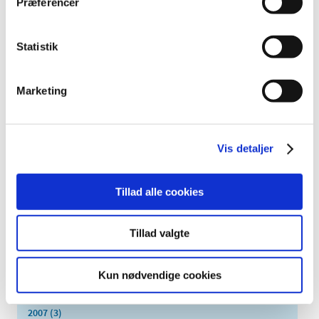
Præferencer
november (5)
oktober (3)
september (6)
Statistik
august (2)
juli (2)
Marketing
juni (2)
maj (3)
april (6)
Vis detaljer
marts (10)
februar (4)
Tillad alle cookies
januar (2)
2012 (44)
2011 (13)
Tillad valgte
2010 (7)
2009 (14)
Kun nødvendige cookies
2008 (8)
2007 (3)