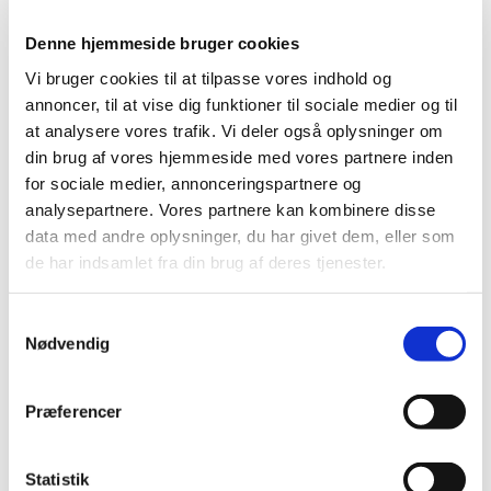
2022 (197)
2021 (516)
Denne hjemmeside bruger cookies
2020 (263)
Vi bruger cookies til at tilpasse vores indhold og
2019 (159)
annoncer, til at vise dig funktioner til sociale medier og til
2018 (150)
at analysere vores trafik. Vi deler også oplysninger om
din brug af vores hjemmeside med vores partnere inden
2017 (167)
for sociale medier, annonceringspartnere og
2016 (167)
analysepartnere. Vores partnere kan kombinere disse
2015 (33)
data med andre oplysninger, du har givet dem, eller som
2014 (44)
de har indsamlet fra din brug af deres tjenester.
december (3)
november (3)
Samtykkevalg
oktober (1)
Nødvendig
september (7)
august (4)
Præferencer
juli (2)
juni (8)
maj (2)
Statistik