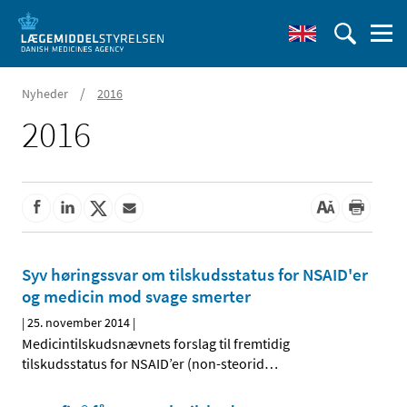
/
Nyheder
2016
2016
Syv høringssvar om tilskudsstatus for NSAID'er
og medicin mod svage smerter
|
25. november 2014
|
Medicintilskudsnævnets forslag til fremtidig
tilskudsstatus for NSAID’er (non-steorid
…