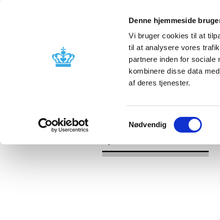
Denne hjemmeside bruger
Vi bruger cookies til at til
til at analysere vores tra
partnere inden for sociale
Godkendelse og
Bivirkninger
kombinere disse data med a
kontrol
produktinfo
af deres tjenester.
/
Nyheder
2016
Samtykkevalg
Nødvendig
Nyheder