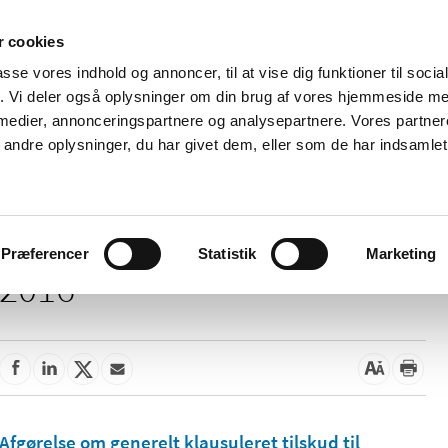
 cookies
passe vores indhold og annoncer, til at vise dig funktioner til soci
Nyheder
Om os
Kontakt
fik. Vi deler også oplysninger om din brug af vores hjemmeside m
 medier, annonceringspartnere og analysepartnere. Vores partne
 og
Tilskud og
Apoteker og salg af
Me
ndre oplysninger, du har givet dem, eller som de har indsamlet 
rmation
priser
medicin
ud
Præferencer
Statistik
Marketing
2016
Afgørelse om generelt klausuleret tilskud til