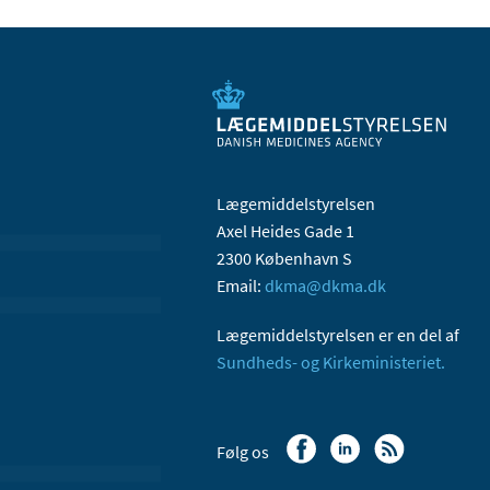
Lægemiddelstyrelsen
Axel Heides Gade 1
2300 København S
Email:
dkma@dkma.dk
Lægemiddelstyrelsen er en del af
Sundheds- og Kirkeministeriet.
Følg os