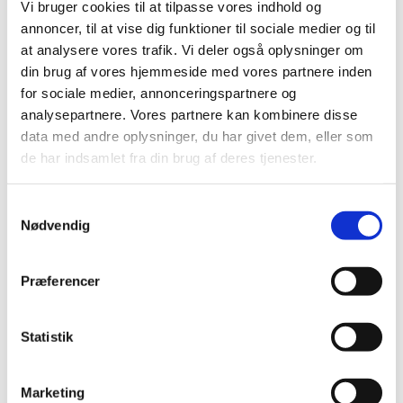
Vi bruger cookies til at tilpasse vores indhold og
2017 (167)
annoncer, til at vise dig funktioner til sociale medier og til
2016 (167)
at analysere vores trafik. Vi deler også oplysninger om
2015 (33)
din brug af vores hjemmeside med vores partnere inden
2014 (44)
for sociale medier, annonceringspartnere og
december (3)
analysepartnere. Vores partnere kan kombinere disse
data med andre oplysninger, du har givet dem, eller som
november (3)
de har indsamlet fra din brug af deres tjenester.
oktober (1)
september (7)
Samtykkevalg
august (4)
Nødvendig
juli (2)
juni (8)
maj (2)
Præferencer
april (2)
marts (3)
Statistik
februar (6)
januar (3)
Marketing
2013 (49)