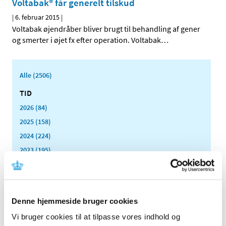
Voltabak® får generelt tilskud
|
6. februar 2015
|
Voltabak øjendråber bliver brugt til behandling af gener
og smerter i øjet fx efter operation. Voltabak
…
Alle (2506)
TID
2026 (84)
2025 (158)
2024 (224)
2023 (195)
2022 (197)
2021 (516)
2020 (263)
Denne hjemmeside bruger cookies
2019 (159)
Vi bruger cookies til at tilpasse vores indhold og
2018 (150)