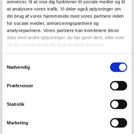
annoncer, til at vise dig funktioner til sociale medier og til
2017 (167)
at analysere vores trafik. Vi deler også oplysninger om
2016 (167)
din brug af vores hjemmeside med vores partnere inden
2015 (33)
for sociale medier, annonceringspartnere og
december (4)
analysepartnere. Vores partnere kan kombinere disse
november (4)
data med andre oplysninger, du har givet dem, eller som
de har indsamlet fra din brug af deres tjenester.
oktober (2)
september (3)
august (2)
Samtykkevalg
Nødvendig
juni (9)
maj (2)
marts (2)
Præferencer
februar (2)
januar (3)
Statistik
2014 (44)
2013 (49)
Marketing
2012 (44)
2011 (13)