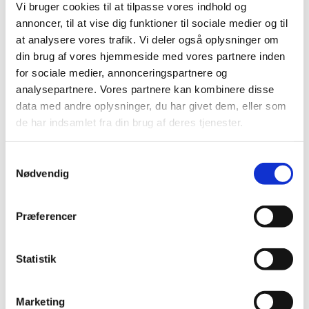
Vi bruger cookies til at tilpasse vores indhold og
annoncer, til at vise dig funktioner til sociale medier og til
Braltus® får generelt tilskud
at analysere vores trafik. Vi deler også oplysninger om
|
4. juli 2016
|
din brug af vores hjemmeside med vores partnere inden
Lægemiddelstyrelsen har besluttet, at Braltus® skal have
for sociale medier, annonceringspartnere og
generelt tilskud. Braltus® indeholder tiotropium og
…
analysepartnere. Vores partnere kan kombinere disse
data med andre oplysninger, du har givet dem, eller som
Bedre adgang til patientdata i kliniske forsøg
de har indsamlet fra din brug af deres tjenester.
for monitorer og GCP-inspektører
|
1. juli 2016
|
Samtykkevalg
Nødvendig
Lægemiddelstyrelsens inspektører får nu direkte adgang
til at indhente helbredsoplysninger i patientjournaler i
…
Præferencer
Forventet mangel på næsesalve mod MRSA
|
1. juli 2016
|
Statistik
Lægemiddelsstyrelsen forventer, at der frem til midt i juli
vil være mangel på Bactroban Nasal næsesalve 2%, der
…
Marketing