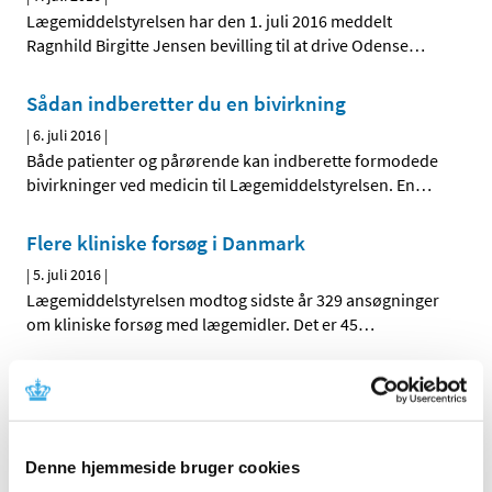
Lægemiddelstyrelsen har den 1. juli 2016 meddelt
Ragnhild Birgitte Jensen bevilling til at drive Odense
…
Sådan indberetter du en bivirkning
|
6. juli 2016
|
Både patienter og pårørende kan indberette formodede
bivirkninger ved medicin til Lægemiddelstyrelsen. En
…
Flere kliniske forsøg i Danmark
|
5. juli 2016
|
Lægemiddelstyrelsen modtog sidste år 329 ansøgninger
om kliniske forsøg med lægemidler. Det er 45
…
Høring over forslag til tilskudsstatus for
medicin mod neuropatiske smerter
|
5. juli 2016
|
Medicintilskudsnævnet er i gang med at revurdere
Denne hjemmeside bruger cookies
tilskudsstatus for medicin mod neuropatiske smerter
…