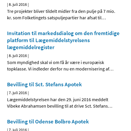
|
8. juli 2016
|
Tre projekter bliver tildelt midler fra den pulje på 7 mio.
kr. som Folketingets satspuljepartier har afsat til
…
Invitation til markedsdialog om den fremtidige
platform til Lægemiddelstyrelsens
lægemiddelregister
|
8. juli 2016
|
Som myndighed skal vi om få år være i europæisk
topklasse. Vi indleder derfor nu en modernisering af
…
Bevilling til Sct. Stefans Apotek
|
7. juli 2016
|
Lægemiddelstyrelsen har den 29. juni 2016 meddelt
Vibeke Abrahamsen bevilling til at drive Sct. Stefans
…
Bevilling til Odense Bolbro Apotek
|
7. juli 2016
|