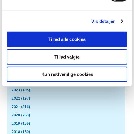
Flere indberetter svigt ved medicinsk udstyr
|
1. juli 2016
|
Lægemiddelstyrelsens årsrapport for medicinsk udstyr
Vis detaljer
viser, at der kommer stadig flere indberetninger af fejl,
…
Tillad alle cookies
Alle (2506)
TID
Tillad valgte
2026 (84)
2025 (158)
Kun nødvendige cookies
2024 (224)
2023 (195)
2022 (197)
2021 (516)
2020 (263)
2019 (159)
2018 (150)