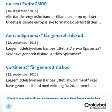
nu ses i EudraGMDP
|
16. september 2016
|
Alle danske engrosforhandlertilladelser er nu opdateret
til det gældende europæiske format og overført til den
…
Aerivio Spiromax® får generelt tilskud
|
12. september 2016
|
Lægemiddelstyrelsen har besluttet, at Aerivio Spiromax®
skal have generelt tilskud. Aerivio Spiromax®
…
Cortiment® får generelt tilskud
|
12. september 2016
|
Lægemiddelstyrelsen har besluttet, at Cortiment® skal
have generelt tilskud med virkning fra 26. september
…
Ændring af udleveringsgruppe for lægemidlet
Onytec, medicinsk neglelak i
pakningsstørrelsen 3,3 ml.