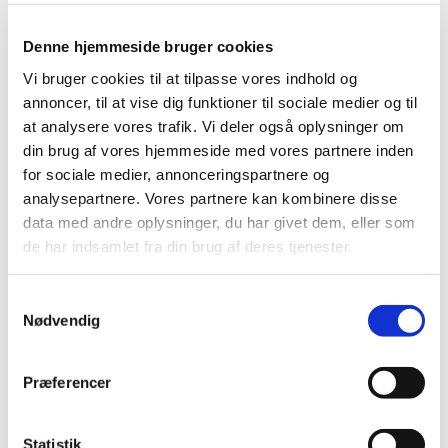
|
6. september 2016
|
Udleveringsgruppen for lægemidlet Onytec, medicinsk
Denne hjemmeside bruger cookies
neglelak 80 mg/g, ændres pr. 19. december 2016.
…
Vi bruger cookies til at tilpasse vores indhold og
annoncer, til at vise dig funktioner til sociale medier og til
Novo Nordisk tilbagekalder
at analysere vores trafik. Vi deler også oplysninger om
diabetesmedicinen GlucaGen® Hypokit
din brug af vores hjemmeside med vores partnere inden
for sociale medier, annonceringspartnere og
|
5. september 2016
|
Novo Nordisk A/S tilbagekalder batch (et parti) af
analysepartnere. Vores partnere kan kombinere disse
GlucaGen® Hypokit i Danmark, da enkelte produkter
…
data med andre oplysninger, du har givet dem, eller som
de har indsamlet fra din brug af deres tjenester.
Alle (2506)
Samtykkevalg
Nødvendig
TID
2026 (84)
2025 (158)
Præferencer
2024 (224)
2023 (195)
Statistik