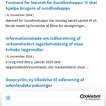
Formand for Nævnet for Sundhedsapps: Vi skal
hjælpe brugere af sundhedsapps
|
6. november 2024
|
Nævnet for Sundhedsapps har onsdag været samlet til sit
første møde og forventer at åbne for ansøgninger
…
Informationsmøde om indberetning af
virksomheders lagerbeholdning af visse
kritiske lægemidler
|
6. november 2024
|
Fra og med den 1. januar 2025 skal
lægemiddelvirksomheder, der markedsfører visse
…
Doxycyclin; ny tilladelse til udlevering af
udenlandske pakninger
|
5. november 2024
|
Lægemiddelstyrelsen har givet ny tilladelse til ordination
og udlevering af udenlandsk lægemiddel
…