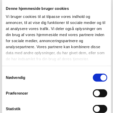
Denne hjemmeside bruger cookies
Ny digital formular til ansøgning om tilladelse
til destruktion af euforiserende stoffer
Vi bruger cookies til at tilpasse vores indhold og
annoncer, til at vise dig funktioner til sociale medier og til
|
5. november 2024
|
at analysere vores trafik. Vi deler også oplysninger om
1. december 2024 tages en ny digital formular til
ansøgning om tilladelse til destruktion af
…
din brug af vores hjemmeside med vores partnere inden
for sociale medier, annonceringspartnere og
analysepartnere. Vores partnere kan kombinere disse
Forrige
1
2
data med andre oplysninger, du har givet dem, eller som
de har indsamlet fra din brug af deres tjenester.
Alle (2506)
Samtykkevalg
TID
Nødvendig
2026 (84)
2025 (158)
Præferencer
2024 (224)
december (28)
Statistik
november (28)