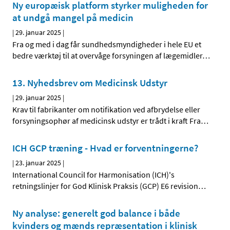
Ny europæisk platform styrker muligheden for
at undgå mangel på medicin
|
29. januar 2025
|
Fra og med i dag får sundhedsmyndigheder i hele EU et
bedre værktøj til at overvåge forsyningen af lægemidler
…
13. Nyhedsbrev om Medicinsk Udstyr
|
29. januar 2025
|
Krav til fabrikanter om notifikation ved afbrydelse eller
forsyningsophør af medicinsk udstyr er trådt i kraft Fra
…
ICH GCP træning - Hvad er forventningerne?
|
23. januar 2025
|
International Council for Harmonisation (ICH)'s
retningslinjer for God Klinisk Praksis (GCP) E6 revision
…
Ny analyse: generelt god balance i både
kvinders og mænds repræsentation i klinisk