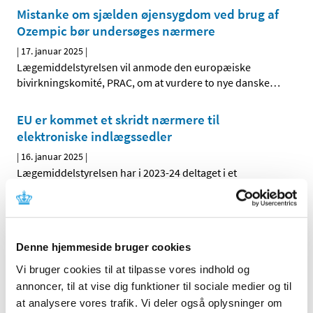
Mistanke om sjælden øjensygdom ved brug af
Ozempic bør undersøges nærmere
|
17. januar 2025
|
Lægemiddelstyrelsen vil anmode den europæiske
bivirkningskomité, PRAC, om at vurdere to nye danske
…
EU er kommet et skridt nærmere til
elektroniske indlægssedler
|
16. januar 2025
|
Lægemiddelstyrelsen har i 2023-24 deltaget i et
pilotprojekt, der skal bane vej for at anvende
…
Veoza (fezolinetant): risiko for
lægemiddelinduceret leverskade og nye
Denne hjemmeside bruger cookies
anbefalinger om monitorering af
Vi bruger cookies til at tilpasse vores indhold og
leverfunktionen før og under behandling
annoncer, til at vise dig funktioner til sociale medier og til
|
15. januar 2025
|
at analysere vores trafik. Vi deler også oplysninger om
Der er observeret alvorlig leverskade med fezolinetant.