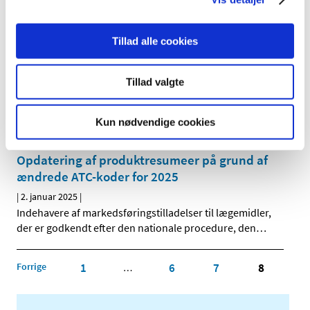
Tilladelser til ordination og udlevering af udenlandske
lægemidler indeholdende metoprololsuccinat 25 mg,
…
Tillad alle cookies
En milepæl i arbejdet med at reducere brugen
af forsøgsdyr i lægemiddelindustrien
Tillad valgte
|
6. januar 2025
|
Den Europæiske Farmakopékommission har godkendt at
Kun nødvendige cookies
fjerne testen for såkaldte pyrogener (giftstoffer fra
…
Opdatering af produktresumeer på grund af
ændrede ATC-koder for 2025
|
2. januar 2025
|
Indehavere af markedsføringstilladelser til lægemidler,
der er godkendt efter den nationale procedure, den
…
Forrige
1
6
7
8
…