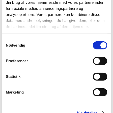
din brug af vores hjemmeside med vores partnere inden
for sociale medier, annonceringspartnere og
Opfordring til ansøgninger om
analysepartnere. Vores partnere kan kombinere disse
markedsføringstilladelse for kritiske
data med andre oplysninger, du har givet dem, eller som
lægemidler
de har indsamlet fra din brug af deres tjenester.
|
13. januar 2025
|
Lægemiddelstyrelsen opfordrer virksomheder til at
Samtykkevalg
ansøge om markedsføringstilladelse for udvalgte
…
Nødvendig
Årets fokus ved inspektioner i 2025
Præferencer
|
7. januar 2025
|
Fokus på rengøringsvalidering under GMP-inspektioner
Lægemiddelstyrelsen har et øget fokus på
…
Statistik
Metoprololsuccinat 25 mg; tilladelse til
Marketing
udlevering af udenlandske pakninger – ikke
længere aktiv
|
6. januar 2025
|
Vis detaljer