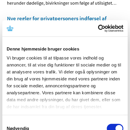
herunder dødelige, bivirkninger som følge af utilsigtet
…
Nye regler for privatpersoners indførsel af
medicin til Danmark fra 1. januar 2026
|
10. december 2025
|
Fra næste år bliver det lovligt for privatpersoner at
indføre medicin til Danmark fra alle lande. Det er et
…
Denne hjemmeside bruger cookies
Vi bruger cookies til at tilpasse vores indhold og
Ryjunea øjendråber får generelt tilskud og
annoncer, til at vise dig funktioner til sociale medier og til
erstatter magistrelle atropin øjendråber
at analysere vores trafik. Vi deler også oplysninger om
|
8. december 2025
|
din brug af vores hjemmeside med vores partnere inden
Ryjunea øjendråber med indhold af atropin i styrken 0,1
for sociale medier, annonceringspartnere og
mg/ml har siden den 24. november 2025 været
…
analysepartnere. Vores partnere kan kombinere disse
data med andre oplysninger, du har givet dem, eller som
Fristen i 2025 for lægemiddelansøgninger og
de har indsamlet fra din brug af deres tjenester.
ansøgninger om kliniske lægemiddelforsøg
|
1. december 2025
|
Samtykkevalg
Lægemiddelstyrelsen har lukket mellem jul og nytår, fra
Nødvendig