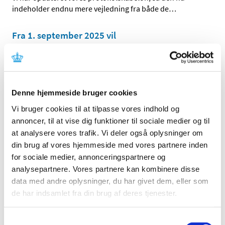
indeholder endnu mere vejledning fra både de
…
Fra 1. september 2025 vil
Lægemiddelstyrelsen anmode om at modtage
bioækvivalensdata i CDISC-format
|
6. februar 2025
|
Fra 1. september 2025 vil Lægemiddelstyrelsen anmode
Denne hjemmeside bruger cookies
om at modtage bioækvivalensdata i CDISC-format På
…
Vi bruger cookies til at tilpasse vores indhold og
annoncer, til at vise dig funktioner til sociale medier og til
Ansøgning om tilføjelse af ny substans på
at analysere vores trafik. Vi deler også oplysninger om
listen over lægemidler, der kan indgå i
din brug af vores hjemmeside med vores partnere inden
Pilotprojektet med engelsksprogede, fælles
for sociale medier, annonceringspartnere og
nordiske pakninger
analysepartnere. Vores partnere kan kombinere disse
|
5. februar 2025
|
data med andre oplysninger, du har givet dem, eller som
Ansøgningsproces for virksomheder
de har indsamlet fra din brug af deres tjenester.
Ledig bevilling til Rønne Apotek
Samtykkevalg