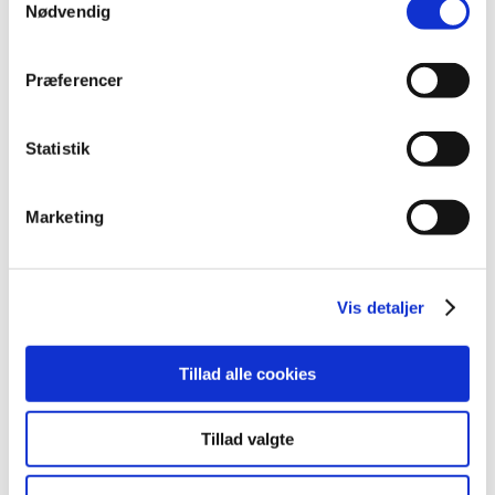
|
3. februar 2025
|
Nødvendig
Bevillingen til at drive Rønne Apotek er ledig pr. 1.
oktober 2025. Rønne Apotek er beliggende i
…
Præferencer
Alle (2506)
Statistik
TID
2026 (84)
Marketing
2025 (158)
december (10)
november (20)
Vis detaljer
oktober (18)
september (23)
Tillad alle cookies
august (8)
juli (11)
juni (11)
Tillad valgte
maj (11)
april (5)