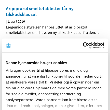
Aripiprazol smeltetabletter får ny
tilskudsklausul
|
1. april 2016
|
Lægemiddelstyrelsen har besluttet, at aripiprazol
smeltetabletter skal have en ny tilskudsklausul fra den
…
Forrige
1
2
Denne hjemmeside bruger cookies
Alle (2506)
Vi bruger cookies til at tilpasse vores indhold og
TID
annoncer, til at vise dig funktioner til sociale medier og til
2026 (84)
at analysere vores trafik. Vi deler også oplysninger om
2025 (158)
din brug af vores hjemmeside med vores partnere inden
2024 (224)
for sociale medier, annonceringspartnere og
analysepartnere. Vores partnere kan kombinere disse
2023 (195)
data med andre oplysninger, du har givet dem, eller som
2022 (197)