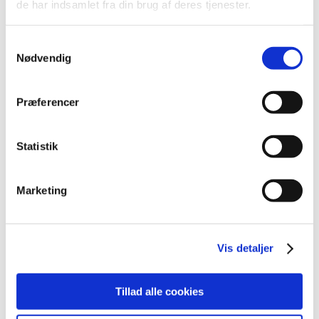
de har indsamlet fra din brug af deres tjenester.
2021 (516)
2020 (263)
Samtykkevalg
2019 (159)
Nødvendig
2018 (150)
2017 (167)
Præferencer
2016 (167)
december (14)
Statistik
november (11)
oktober (13)
september (9)
Marketing
august (15)
juli (15)
juni (15)
Vis detaljer
maj (10)
april (25)
Tillad alle cookies
marts (9)
februar (14)