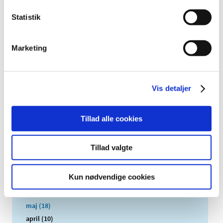
2025 (158)
Statistik
2024 (224)
2023 (195)
2022 (197)
Marketing
2021 (516)
2020 (263)
2019 (159)
Vis detaljer
2018 (150)
december (12)
Tillad alle cookies
november (10)
oktober (16)
Tillad valgte
september (11)
august (6)
Kun nødvendige cookies
juli (8)
juni (13)
maj (18)
april (10)