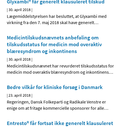
Glyxambi® får generelt klausuleret tilskud
|
30. april 2018
|
Lægemiddelstyrelsen har besluttet, at Glyxambi med
virkning fra den 7. maj 2018 skal have generelt
…
Medicintilskudsnævnets anbefaling om
tilskudsstatus for medicin mod overaktiv
blæresyndrom og inkontinens
|
30. april 2018
|
Medicintilskudsnævnet har revurderet tilskudsstatus for
medicin mod overaktiv blæresyndrom og inkontinens
…
Bedre vilkår for kliniske forsøg i Danmark
|
23. april 2018
|
Regeringen, Dansk Folkeparti og Radikale Venstre er
enige om at fritage kommercielle sponsorer for alle
…
Entresto® får fortsat ikke generelt klausuleret