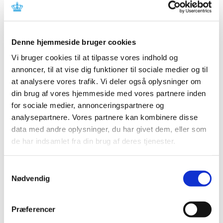
Lægemiddelstyrelsen har den 9. april 2018 meddelt Ulrik
Hostrup Larsen bevilling til at drive Kolding Sønderbro
…
Denne hjemmeside bruger cookies
Adenuric får generelt klausuleret tilskud
Vi bruger cookies til at tilpasse vores indhold og
|
9. april 2018
|
annoncer, til at vise dig funktioner til sociale medier og til
Lægemiddelstyrelsen har besluttet, at Adenuric skal have
at analysere vores trafik. Vi deler også oplysninger om
generelt klausuleret tilskud med virkning fra 23. april
…
din brug af vores hjemmeside med vores partnere inden
for sociale medier, annonceringspartnere og
Akupunkturnåle med falske CE-mærker
analysepartnere. Vores partnere kan kombinere disse
|
6. april 2018
|
data med andre oplysninger, du har givet dem, eller som
Sterile akupunkturnåle med falsk CE-mærke sælges på
de har indsamlet fra din brug af deres tjenester.
nettet. Vær opmærksom på produkterne, da der ikke
…
Samtykkevalg
Nødvendig
Alle (2506)
TID
Præferencer
2026 (84)