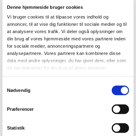
steroide antiinflammatoriske midler)
Denne hjemmeside bruger cookies
|
9. november 2022
|
Vi bruger cookies til at tilpasse vores indhold og
På baggrund af anbefaling fra den europæiske
annoncer, til at vise dig funktioner til sociale medier og til
bivirkningskomité PRAC har koordinationsgruppen for
…
at analysere vores trafik. Vi deler også oplysninger om
din brug af vores hjemmeside med vores partnere inden
Nomegestrolacetat* og chlormadinonacetat:
for sociale medier, annonceringspartnere og
Tiltag for at mindske risiko for meningeom
analysepartnere. Vores partnere kan kombinere disse
|
8. november 2022
|
data med andre oplysninger, du har givet dem, eller som
Der er en øget risiko for at udvikle meningeom (enkelt
de har indsamlet fra din brug af deres tjenester.
eller multiple) efter brug af chlormadinonacetat eller
…
Samtykkevalg
MedSafetyWeek: Vigtigt at være opmærksom
Nødvendig
på bivirkninger ved medicin
|
8. november 2022
|
Præferencer
Medicin, der sælges i Danmark, er sikker og velundersøgt
medicin. Alligevel kan medicin give uønskede
…
Statistik
Fra december 2022 skal alle sponsorer for