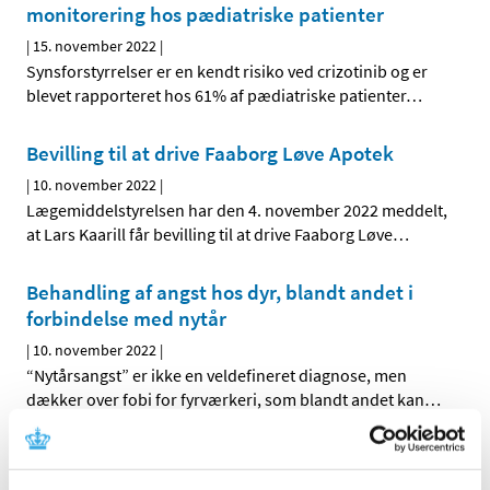
monitorering hos pædiatriske patienter
|
15. november 2022
|
Synsforstyrrelser er en kendt risiko ved crizotinib og er
blevet rapporteret hos 61% af pædiatriske patienter
…
Bevilling til at drive Faaborg Løve Apotek
|
10. november 2022
|
Lægemiddelstyrelsen har den 4. november 2022 meddelt,
at Lars Kaarill får bevilling til at drive Faaborg Løve
…
Behandling af angst hos dyr, blandt andet i
forbindelse med nytår
|
10. november 2022
|
“Nytårsangst” er ikke en veldefineret diagnose, men
dækker over fobi for fyrværkeri, som blandt andet kan
…
Skærpet anbefaling om monitorering af
gravide ved systemisk brug af NSAID (Non-