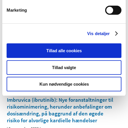
kliniske forsøg med lægemidler registreres i
Marketing
den europæiske database EudraVigilance for
fremover at kunne indberette alvorlige
…
|
4. november 2022
|
Vis detaljer
I forbindelse med overgangen til den nye EU-forordning
for kliniske forsøg med lægemidler vil det ved
…
Tillad alle cookies
Praksisændring for Lægemiddelstyrelsens
inspektioner
Tillad valgte
|
4. november 2022
|
Lægemiddelstyrelsen har påbegyndt implementering af
Kun nødvendige cookies
det elektroniske underskriftssystem (Penneo). Fra 1.
…
Imbruvica (ibrutinib): Nye foranstaltninger til
risikominimering, herunder anbefalinger om
dosisændring, på baggrund af den øgede
risiko for alvorlige kardielle hændelser