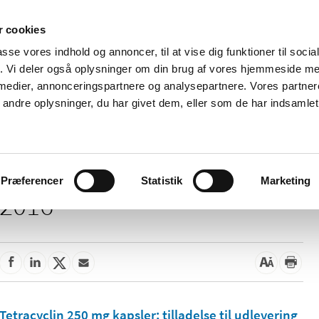
 cookies
passe vores indhold og annoncer, til at vise dig funktioner til soci
Nyheder
Om os
Kontakt
fik. Vi deler også oplysninger om din brug af vores hjemmeside m
 medier, annonceringspartnere og analysepartnere. Vores partne
 og
Tilskud og
Apoteker og salg af
Me
ndre oplysninger, du har givet dem, eller som de har indsamlet 
rmation
priser
medicin
ud
Præferencer
Statistik
Marketing
2016
Tetracyclin 250 mg kapsler; tilladelse til udlevering