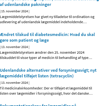
af udenlandske pakninger
|
15. november 2024
|
Lægemiddelstyrelsen har givet ny tilladelse til ordination og
udlevering af udenlandsk lægemiddel indeholdende
…
Ændret tilskud til diabetesmedicin: Hvad du skal
gøre som patient og læge
|
13. november 2024
|
Lægemiddelstyrelsen ændrer den 25. november 2024
tilskuddet til visse typer af medicin til behandling af type
…
Udenlandske alternativer ved forsyningssvigt; nyt
lægemiddel tilføjet listen (tetracyclin)
|
13. november 2024
|
Til medicinalvirksomheder: Der er tilføjet et lægemiddel til
listen over lægemidler i forsyningssvigt, hvor det danske
…
Dokumentationskrav for lægemidler på