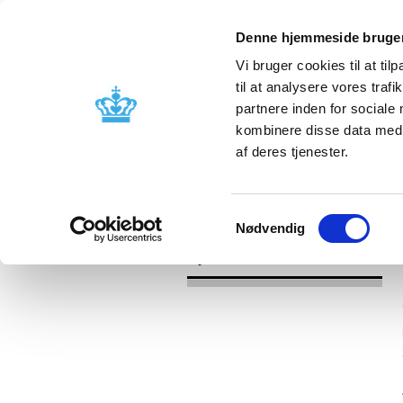
Denne hjemmeside bruger
Vi bruger cookies til at til
til at analysere vores tra
partnere inden for sociale
Godkendelse og
Bivirkninger
kombinere disse data med a
kontrol
produktinfo
af deres tjenester.
/
Nyheder
2016
Samtykkevalg
Nødvendig
Nyheder