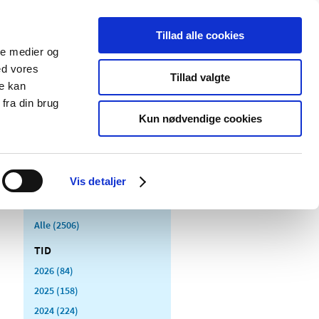
Tillad alle cookies
ale medier og
Udgivelser
Cookies
ed vores
Tillad valgte
re kan
dicinsk
Særlige
fra din brug
styr
produktområder
Kun nødvendige cookies
Vis detaljer
Alle (2506)
TID
2026 (84)
2025 (158)
2024 (224)