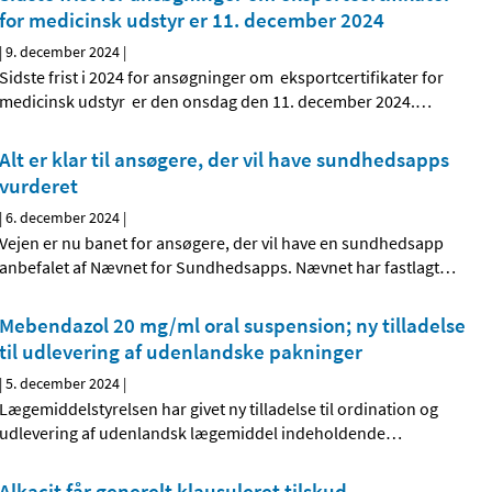
for medicinsk udstyr er 11. december 2024
|
9. december 2024
|
Sidste frist i 2024 for ansøgninger om eksportcertifikater for
medicinsk udstyr er den onsdag den 11. december 2024.
…
Alt er klar til ansøgere, der vil have sundhedsapps
vurderet
|
6. december 2024
|
Vejen er nu banet for ansøgere, der vil have en sundhedsapp
anbefalet af Nævnet for Sundhedsapps. Nævnet har fastlagt
…
Mebendazol 20 mg/ml oral suspension; ny tilladelse
til udlevering af udenlandske pakninger
|
5. december 2024
|
Lægemiddelstyrelsen har givet ny tilladelse til ordination og
udlevering af udenlandsk lægemiddel indeholdende
…
Alkacit får generelt klausuleret tilskud