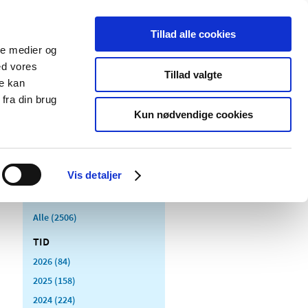
Tillad alle cookies
ale medier og
Udgivelser
Cookies
ed vores
Tillad valgte
re kan
dicinsk
Særlige
fra din brug
styr
produktområder
Kun nødvendige cookies
Vis detaljer
Alle (2506)
TID
2026 (84)
2025 (158)
2024 (224)