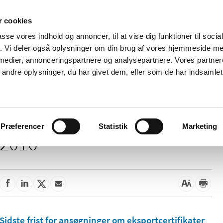
 cookies
passe vores indhold og annoncer, til at vise dig funktioner til soci
Nyheder
Om os
Kontakt
fik. Vi deler også oplysninger om din brug af vores hjemmeside m
 medier, annonceringspartnere og analysepartnere. Vores partne
 og
Tilskud og
Apoteker og salg af
Me
ndre oplysninger, du har givet dem, eller som de har indsamlet 
rmation
priser
medicin
ud
Præferencer
Statistik
Marketing
2016
Sidste frist for ansøgninger om eksportcertifikater