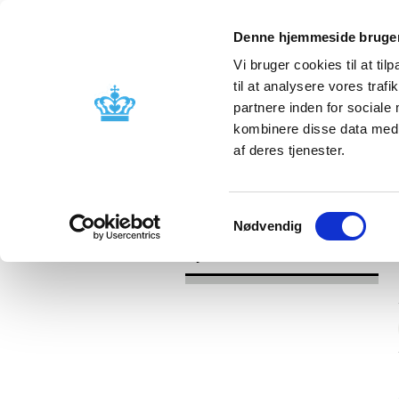
Denne hjemmeside bruger
Vi bruger cookies til at til
til at analysere vores tra
partnere inden for sociale
Godkendelse og
Bivirkninger
kombinere disse data med a
kontrol
produktinfo
af deres tjenester.
/
Nyheder
2016
Samtykkevalg
Nødvendig
Nyheder