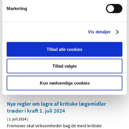
betyder, at nogen brugere får beskeden ”Fejl under
…
Marketing
Nyhedsopdatering: Nye tiltag for at forhindre
mangel på medicinsk udstyr og IVD
Vis detaljer
|
9. juli 2024
|
EU Parlamentet og Rådet har vedtaget nye regler for at
opdatere lovgivningen om medicinsk udstyr for at
…
Tillad alle cookies
Oversigt over nationale tiltag til støtte for
Tillad valgte
kliniske forsøg fra ACT-EU
|
3. juli 2024
|
Der er hjælp at hente hos ACT-EU initiativet, der
Kun nødvendige cookies
understøtter udbredelsen af kliniske forsøg
Nye regler om lagre af kritiske lægemidler
træder i kraft 1. juli 2024
|
1. juli 2024
|
Fremover skal virksomheder bag de mest kritiske