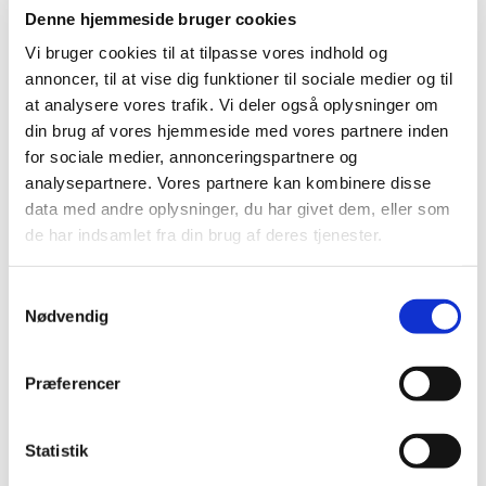
Denne hjemmeside bruger cookies
|
17. juli 2024
|
Lægemiddelstyrelsen har givet ny tilladelse til ordination
Vi bruger cookies til at tilpasse vores indhold og
og udlevering af udenlandsk lægemiddel
…
annoncer, til at vise dig funktioner til sociale medier og til
at analysere vores trafik. Vi deler også oplysninger om
PRAC: Øget risiko for aspiration og
din brug af vores hjemmeside med vores partnere inden
aspirationspneumoni hos patienter, der får
for sociale medier, annonceringspartnere og
GLP-1-medicin
analysepartnere. Vores partnere kan kombinere disse
data med andre oplysninger, du har givet dem, eller som
|
12. juli 2024
|
de har indsamlet fra din brug af deres tjenester.
Den europæiske bivirkningskomité PRAC vurderer, at
patienter, der får GLP-1-analoger (diabetes- og
…
Samtykkevalg
Nødvendig
PRAC-vurderer-aspirationspneumoni
|
12. juli 2024
|
Præferencer
Udfordringer med login på DKMAnet
|
10. juli 2024
|
Statistik
Vi har desværre konstateret en fejl på DKMAnet. Fejlen