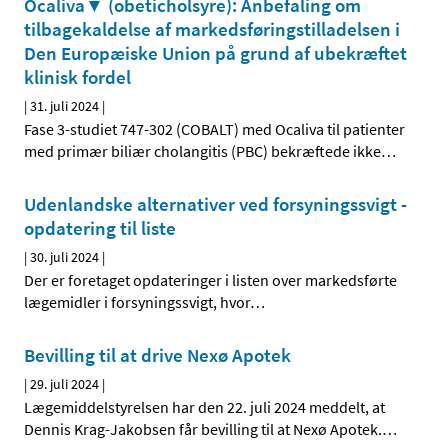
Ocaliva▼ (obeticholsyre): Anbefaling om
tilbagekaldelse af markedsføringstilladelsen i
Den Europæiske Union på grund af ubekræftet
klinisk fordel
|
31. juli 2024
|
Fase 3-studiet 747-302 (COBALT) med Ocaliva til patienter
med primær biliær cholangitis (PBC) bekræftede ikke
…
Udenlandske alternativer ved forsyningssvigt -
opdatering til liste
|
30. juli 2024
|
Der er foretaget opdateringer i listen over markedsførte
lægemidler i forsyningssvigt, hvor
…
Bevilling til at drive Nexø Apotek
|
29. juli 2024
|
Lægemiddelstyrelsen har den 22. juli 2024 meddelt, at
Dennis Krag-Jakobsen får bevilling til at Nexø Apotek.
…