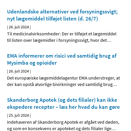
Udenlandske alternativer ved forsyningssvigt;
nyt lægemiddel tilføjet listen (d. 26/7)
|
26. juli 2024
|
Til medicinalvirksomheder: Der er tilføjet et lægemiddel
til listen over lægemidler i forsyningssvigt, hvor det
…
EMA informerer om risici ved samtidig brug af
Mysimba og opioider
|
26. juli 2024
|
Det europæiske lægemiddelagentur EMA understreger, at
der kan opstå alvorlige bivirkninger ved samtidig brug
…
Skanderborg Apotek (og dets filialer) kan ikke
ekspedere recepter – læs her hvad du kan gøre
|
25. juli 2024
|
Indehaveren af Skanderborg Apotek er afgået ved døden,
og som en konsekvens er apoteket og dets filialer lige
…