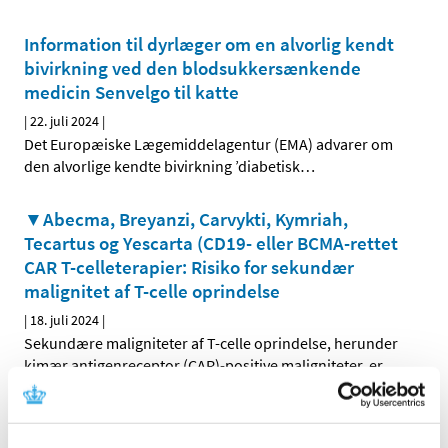
Information til dyrlæger om en alvorlig kendt
bivirkning ved den blodsukkersænkende
medicin Senvelgo til katte
|
22. juli 2024
|
Det Europæiske Lægemiddelagentur (EMA) advarer om
den alvorlige kendte bivirkning ’diabetisk
…
▼Abecma, Breyanzi, Carvykti, Kymriah,
Tecartus og Yescarta (CD19- eller BCMA-rettet
CAR T-celleterapier: Risiko for sekundær
malignitet af T-celle oprindelse
|
18. juli 2024
|
Sekundære maligniteter af T-celle oprindelse, herunder
kimær antigenreceptor (CAR)-positive maligniteter, er
…
Fusidinsyre; tilladelse til udlevering af
udenlandske pakninger