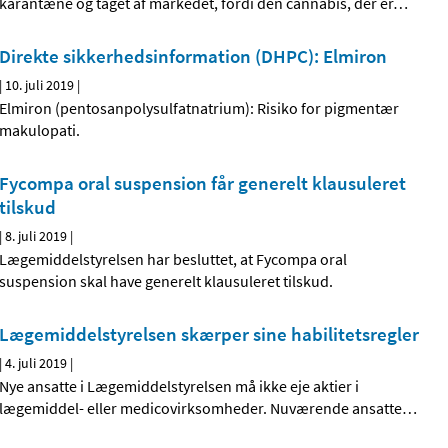
karantæne og taget af markedet, fordi den cannabis, der er
…
Direkte sikkerhedsinformation (DHPC): Elmiron
|
10. juli 2019
|
Elmiron (pentosanpolysulfatnatrium): Risiko for pigmentær
makulopati.
Fycompa oral suspension får generelt klausuleret
tilskud
|
8. juli 2019
|
Lægemiddelstyrelsen har besluttet, at Fycompa oral
suspension skal have generelt klausuleret tilskud.
Lægemiddelstyrelsen skærper sine habilitetsregler
|
4. juli 2019
|
Nye ansatte i Lægemiddelstyrelsen må ikke eje aktier i
lægemiddel- eller medicovirksomheder. Nuværende ansatte
…