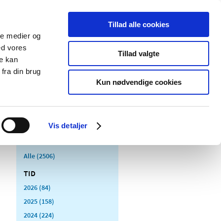
Tillad alle cookies
ale medier og
Udgivelser
Cookies
ed vores
Tillad valgte
re kan
dicinsk
Særlige
fra din brug
styr
produktområder
Kun nødvendige cookies
Vis detaljer
Alle (2506)
TID
2026 (84)
2025 (158)
2024 (224)