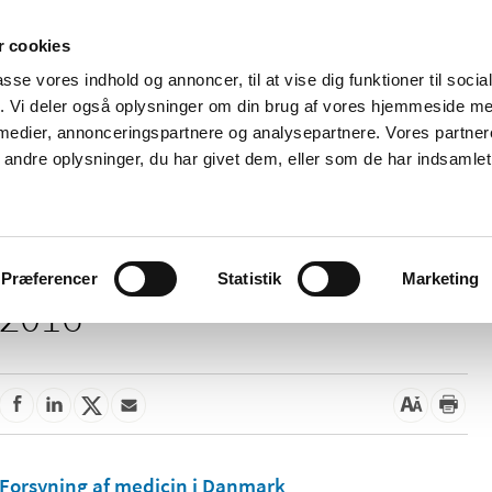
 cookies
passe vores indhold og annoncer, til at vise dig funktioner til soci
Nyheder
Om os
Kontakt
fik. Vi deler også oplysninger om din brug af vores hjemmeside m
 medier, annonceringspartnere og analysepartnere. Vores partne
 og
Tilskud og
Apoteker og salg af
Me
ndre oplysninger, du har givet dem, eller som de har indsamlet 
rmation
priser
medicin
ud
Præferencer
Statistik
Marketing
2016
Forsyning af medicin i Danmark