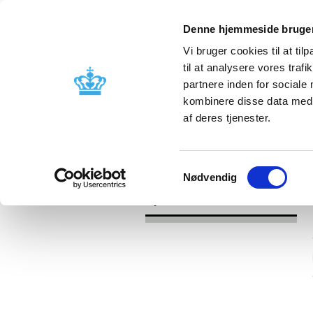
Denne hjemmeside bruger
Vi bruger cookies til at til
til at analysere vores tra
partnere inden for sociale
Godkendelse og
Bivirkninger
kombinere disse data med a
kontrol
produktinfo
af deres tjenester.
/
Nyheder
2016
Samtykkevalg
Nødvendig
Nyheder