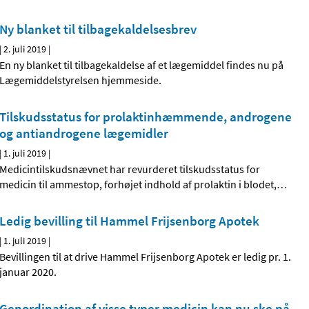
Ny blanket til tilbagekaldelsesbrev
|
2. juli 2019
|
En ny blanket til tilbagekaldelse af et lægemiddel findes nu på
Lægemiddelstyrelsen hjemmeside.
Tilskudsstatus for prolaktinhæmmende, androgene
og antiandrogene lægemidler
|
1. juli 2019
|
Medicintilskudsnævnet har revurderet tilskudsstatus for
medicin til ammestop, forhøjet indhold af prolaktin i blodet,
…
Ledig bevilling til Hammel Frijsenborg Apotek
|
1. juli 2019
|
Bevillingen til at drive Hammel Frijsenborg Apotek er ledig pr. 1.
januar 2020.
Genordination af visse typer medicin kan nu ske på