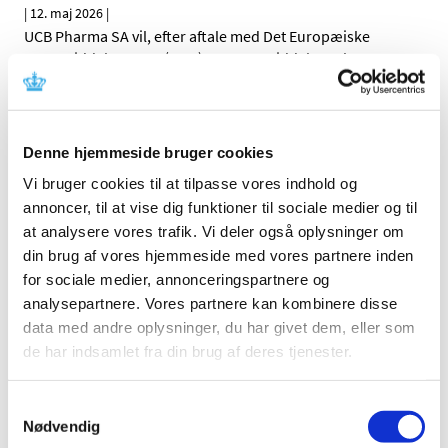
|
12. maj 2026
|
UCB Pharma SA vil, efter aftale med Det Europæiske
Lægemiddelagentur (EMA) og Lægemiddelstyrelsen,
…
Ontozry (cenobamat) : Nye krav til
levermonitorering grundet tilfælde af alvorlig
Denne hjemmeside bruger cookies
leverskade
Vi bruger cookies til at tilpasse vores indhold og
|
12. maj 2026
|
annoncer, til at vise dig funktioner til sociale medier og til
Angelini Pharma S.p.A., vil efter aftale med Det
at analysere vores trafik. Vi deler også oplysninger om
Europæiske Lægemiddelagentur (EMA) og
…
din brug af vores hjemmeside med vores partnere inden
for sociale medier, annonceringspartnere og
Ændringer i tilskud til ibuprofen og naproxen i
analysepartnere. Vores partnere kan kombinere disse
flydende form
data med andre oplysninger, du har givet dem, eller som
|
7. maj 2026
|
de har indsamlet fra din brug af deres tjenester.
Opdatering den 7. maj 2026: Fremover er der tilskud til tre
smertestillende NSAID-lægemidler i flydende form,
…
Samtykkevalg
Nødvendig
Operation Pangea XVIII: Global aktion imod