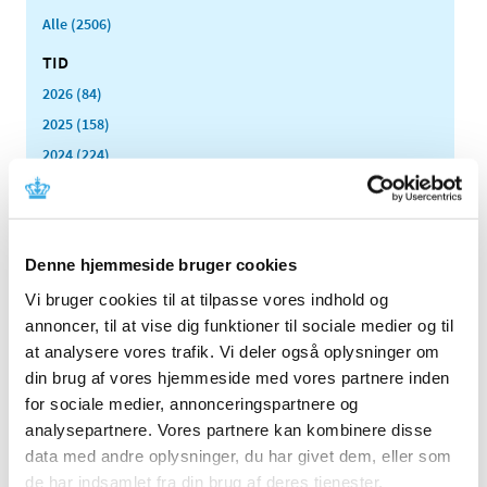
Alle (2506)
TID
2026 (84)
2025 (158)
2024 (224)
2023 (195)
2022 (197)
2021 (516)
Denne hjemmeside bruger cookies
2020 (263)
Vi bruger cookies til at tilpasse vores indhold og
2019 (159)
annoncer, til at vise dig funktioner til sociale medier og til
2018 (150)
at analysere vores trafik. Vi deler også oplysninger om
2017 (167)
din brug af vores hjemmeside med vores partnere inden
2016 (167)
for sociale medier, annonceringspartnere og
2015 (33)
analysepartnere. Vores partnere kan kombinere disse
data med andre oplysninger, du har givet dem, eller som
2014 (44)
de har indsamlet fra din brug af deres tjenester.