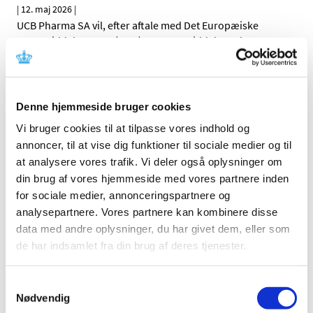
|
12. maj 2026
|
UCB Pharma SA vil, efter aftale med Det Europæiske
Lægemiddelagentur (EMA) og Lægemiddelstyrelsen,
…
Ontozry (cenobamat) : Nye krav til
levermonitorering grundet tilfælde af alvorlig
Denne hjemmeside bruger cookies
leverskade
Vi bruger cookies til at tilpasse vores indhold og
|
12. maj 2026
|
annoncer, til at vise dig funktioner til sociale medier og til
Angelini Pharma S.p.A., vil efter aftale med Det
at analysere vores trafik. Vi deler også oplysninger om
Europæiske Lægemiddelagentur (EMA) og
…
din brug af vores hjemmeside med vores partnere inden
for sociale medier, annonceringspartnere og
Ændringer i tilskud til ibuprofen og naproxen i
analysepartnere. Vores partnere kan kombinere disse
flydende form
data med andre oplysninger, du har givet dem, eller som
|
7. maj 2026
|
de har indsamlet fra din brug af deres tjenester.
Opdatering den 7. maj 2026: Fremover er der tilskud til tre
smertestillende NSAID-lægemidler i flydende form,
…
Samtykkevalg
Nødvendig
Operation Pangea XVIII: Global aktion imod