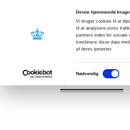
Denne hjemmeside bruger
Vi bruger cookies til at til
til at analysere vores tra
partnere inden for sociale
Godkendelse og
Bivirkninger
kombinere disse data med a
kontrol
produktinfo
af deres tjenester.
/
Nyheder
2016
Samtykkevalg
Nødvendig
Nyheder