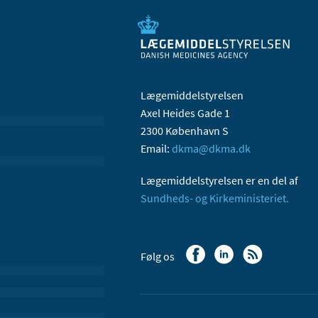
Lægemiddelstyrelsen
Axel Heides Gade 1
2300 København S
Email:
dkma@dkma.dk
Lægemiddelstyrelsen er en del af
Sundheds- og Kirkeministeriet.
Følg os