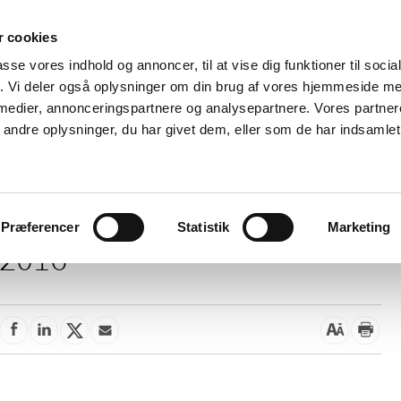
 cookies
passe vores indhold og annoncer, til at vise dig funktioner til soci
Nyheder
Om os
Kontakt
fik. Vi deler også oplysninger om din brug af vores hjemmeside m
 medier, annonceringspartnere og analysepartnere. Vores partne
 og
Tilskud og
Apoteker og salg af
Me
ndre oplysninger, du har givet dem, eller som de har indsamlet 
rmation
priser
medicin
ud
Præferencer
Statistik
Marketing
2016