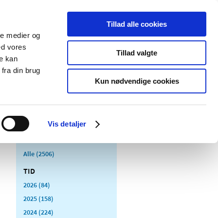
Tillad alle cookies
ale medier og
Udgivelser
Cookies
ed vores
Tillad valgte
re kan
dicinsk
Særlige
fra din brug
styr
produktområder
Kun nødvendige cookies
Vis detaljer
Alle (2506)
TID
2026 (84)
2025 (158)
2024 (224)