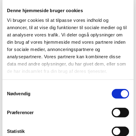
|
10. maj 2021
|
Lægemiddelstyrelsen har besluttet, at Xofluza,
Denne hjemmeside bruger cookies
filmovertrukne tabletter med indhold af
…
Vi bruger cookies til at tilpasse vores indhold og
annoncer, til at vise dig funktioner til sociale medier og til
Status på behandlede indberetninger om
at analysere vores trafik. Vi deler også oplysninger om
formodede bivirkninger ved Vaxzevria, uge 18
din brug af vores hjemmeside med vores partnere inden
for sociale medier, annonceringspartnere og
|
6. maj 2021
|
1.751 indberetninger om formodede bivirkninger ved
analysepartnere. Vores partnere kan kombinere disse
Vaxzevria er behandlet. De fleste er kendte og
…
data med andre oplysninger, du har givet dem, eller som
de har indsamlet fra din brug af deres tjenester.
Status på behandlede indberetninger om
formodede bivirkninger ved COVID-19 Vaccine
Samtykkevalg
Moderna, uge 18
Nødvendig
|
6. maj 2021
|
358 indberetninger om formodede bivirkninger ved
Præferencer
Moderna er behandlet. De fleste er kendte og
…
Statistik
Status på behandlede indberetninger om