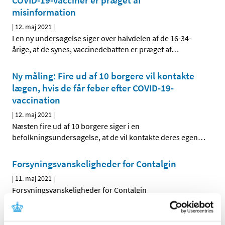
COVID-19-vacciner er præget af
misinformation
|
12. maj 2021
|
I en ny undersøgelse siger over halvdelen af de 16-34-
årige, at de synes, vaccinedebatten er præget af
…
Ny måling: Fire ud af 10 borgere vil kontakte
lægen, hvis de får feber efter COVID-19-
vaccination
|
12. maj 2021
|
Næsten fire ud af 10 borgere siger i en
befolkningsundersøgelse, at de vil kontakte deres egen
…
Forsyningsvanskeligheder for Contalgin
|
11. maj 2021
|
Forsyningsvanskeligheder for Contalgin
Xofluza får ikke generelt klausuleret tilskud