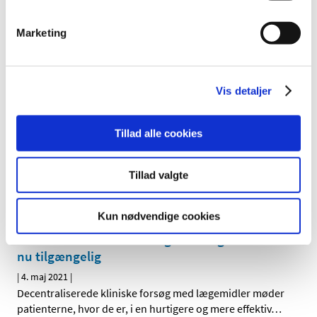
formodede bivirkninger ved Comirnaty
(Pfizer/BioNTech), uge 18
Marketing
|
6. maj 2021
|
2.941 indberetninger om formodede bivirkninger ved
Comirnaty er behandlet. De fleste er kendte og
…
Vis detaljer
EMA har igangsat en løbende vurdering af
COVID-19-vaccine fra SinoVac
Tillad alle cookies
|
4. maj 2021
|
Det europæiske lægemiddelagentur EMA er gået i gang
Tillad valgte
med en løbende vurdering af data fra forsøg med en
…
Kun nødvendige cookies
Vejledning om implementering af decentrale
elementer i kliniske forsøg med lægemidler er
nu tilgængelig
|
4. maj 2021
|
Decentraliserede kliniske forsøg med lægemidler møder
patienterne, hvor de er, i en hurtigere og mere effektiv
…