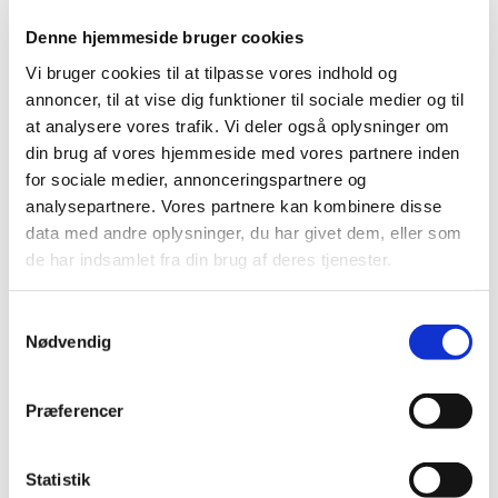
|
10. marts 2026
|
Denne hjemmeside bruger cookies
Lægemiddelstyrelsen har udstedt et påbud om, at
Vi bruger cookies til at tilpasse vores indhold og
apotekerne maksimalt må udlevere én pakning ad
…
annoncer, til at vise dig funktioner til sociale medier og til
at analysere vores trafik. Vi deler også oplysninger om
Det klausulerede tilskud til
din brug af vores hjemmeside med vores partnere inden
migrænemedicinen Vydura bortfalder den 25.
for sociale medier, annonceringspartnere og
maj 2026
analysepartnere. Vores partnere kan kombinere disse
|
10. marts 2026
|
data med andre oplysninger, du har givet dem, eller som
Patienter, der anvender Vydura til akut behandling af
de har indsamlet fra din brug af deres tjenester.
migræneanfald, skal fremover have bevilget
…
Samtykkevalg
Høring: Fremtidig tilskudsstatus for næsespray
Nødvendig
med olopatadin + mometason, levocabastin og
azelastin
Præferencer
|
6. marts 2026
|
På baggrund af prisændringer anbefaler
Medicintilskudsnævnet i et revideret forslag til
…
Statistik