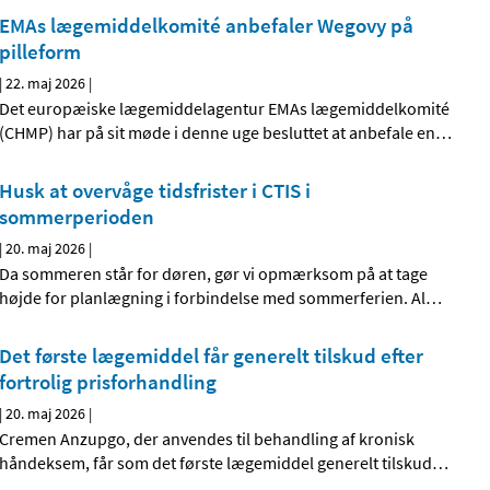
EMAs lægemiddelkomité anbefaler Wegovy på
pilleform
|
22. maj 2026
|
Det europæiske lægemiddelagentur EMAs lægemiddelkomité
(CHMP) har på sit møde i denne uge besluttet at anbefale en
…
Husk at overvåge tidsfrister i CTIS i
sommerperioden
|
20. maj 2026
|
Da sommeren står for døren, gør vi opmærksom på at tage
højde for planlægning i forbindelse med sommerferien. Al
…
Det første lægemiddel får generelt tilskud efter
fortrolig prisforhandling
|
20. maj 2026
|
Cremen Anzupgo, der anvendes til behandling af kronisk
håndeksem, får som det første lægemiddel generelt tilskud
…