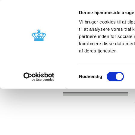
Denne hjemmeside bruger
Vi bruger cookies til at til
til at analysere vores tra
partnere inden for sociale
Godkendelse og
Bivirkninger
kombinere disse data med a
kontrol
produktinfo
af deres tjenester.
/
Nyheder
2016
Samtykkevalg
Nødvendig
Nyheder