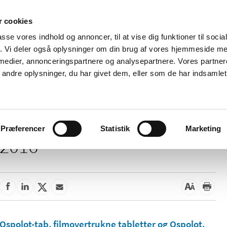
 cookies
passe vores indhold og annoncer, til at vise dig funktioner til soci
Nyheder
Om os
Kontakt
fik. Vi deler også oplysninger om din brug af vores hjemmeside m
 medier, annonceringspartnere og analysepartnere. Vores partne
 og
Tilskud og
Apoteker og salg af
Me
ndre oplysninger, du har givet dem, eller som de har indsamlet 
rmation
priser
medicin
ud
Præferencer
Statistik
Marketing
2016
Ospolot-tab, filmovertrukne tabletter og Ospolot,