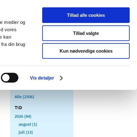
Tillad alle cookies
ale medier og
Udgivelser
Cookies
ed vores
Tillad valgte
re kan
dicinsk
Særlige
fra din brug
styr
produktområder
Kun nødvendige cookies
Vis detaljer
Alle (2506)
TID
2026 (84)
august (1)
juli (13)