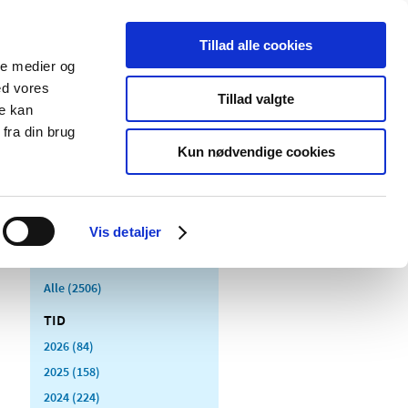
Tillad alle cookies
ale medier og
Udgivelser
Cookies
ed vores
Tillad valgte
re kan
dicinsk
Særlige
fra din brug
styr
produktområder
Kun nødvendige cookies
Vis detaljer
Alle (2506)
TID
2026 (84)
2025 (158)
2024 (224)