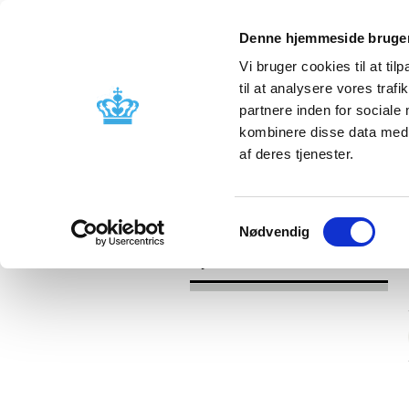
Denne hjemmeside bruger
Vi bruger cookies til at til
til at analysere vores tra
partnere inden for sociale
Godkendelse og
Bivirkninger
kombinere disse data med a
kontrol
produktinfo
af deres tjenester.
/
Nyheder
2016
Samtykkevalg
Nødvendig
Nyheder