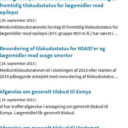
fremtidig tilskudsstatus for lægemidler mod
epilepsi
|
29. september 2013
|
Medicintilskudsnævnets forslag til fremtidig tilskudsstatus for
lægemidler mod epilepsi (ATC-gruppe N03 m.fl.) har været i
…
Revurdering af tilskudsstatus for NSAID'er og
lægemidler mod svage smerter
|
24. september 2013
|
Medicintilskudsnævnet vil i slutningen af 2013 eller starten af
2014 påbegynde arbejdet med revurdering af tilskudsstatus
…
Afgørelse om generelt tilskud til Esmya
|
19. september 2013
|
Vi har truffet afgørelse i ansøgning om generelt tilskud til
Esmya. Lægemidlet får generelt tilskud.
Afgørelse om generelt tilskud til Vipdomet