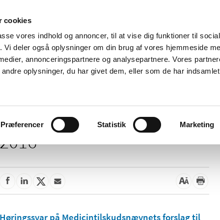
 cookies
passe vores indhold og annoncer, til at vise dig funktioner til soci
Nyheder
Om os
Kontakt
fik. Vi deler også oplysninger om din brug af vores hjemmeside m
 medier, annonceringspartnere og analysepartnere. Vores partne
 og
Tilskud og
Apoteker og salg af
Me
ndre oplysninger, du har givet dem, eller som de har indsamlet 
rmation
priser
medicin
ud
Præferencer
Statistik
Marketing
2016
Høringssvar på Medicintilskudsnævnets forslag til