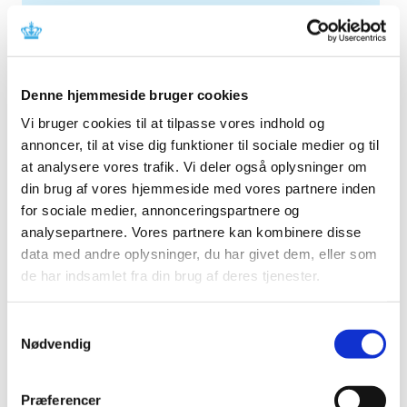
2026 (84)
2025 (158)
2024 (224)
Denne hjemmeside bruger cookies
2023 (195)
2022 (197)
Vi bruger cookies til at tilpasse vores indhold og
annoncer, til at vise dig funktioner til sociale medier og til
2021 (516)
at analysere vores trafik. Vi deler også oplysninger om
2020 (263)
din brug af vores hjemmeside med vores partnere inden
2019 (159)
for sociale medier, annonceringspartnere og
december (11)
analysepartnere. Vores partnere kan kombinere disse
november (23)
data med andre oplysninger, du har givet dem, eller som
oktober (20)
de har indsamlet fra din brug af deres tjenester.
september (17)
august (10)
Samtykkevalg
juli (14)
Nødvendig
juni (12)
maj (5)
Præferencer