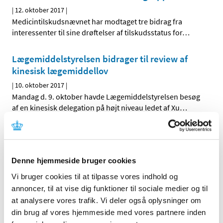
|
12. oktober 2017
|
Medicintilskudsnævnet har modtaget tre bidrag fra
interessenter til sine drøftelser af tilskudsstatus for
…
Lægemiddelstyrelsen bidrager til review af
kinesisk lægemiddellov
|
10. oktober 2017
|
Mandag d. 9. oktober havde Lægemiddelstyrelsen besøg
af en kinesisk delegation på højt niveau ledet af Xu
…
Høring om nyt forslag til tilskudsstatus for
medicin mod astma og KOL
|
5. oktober 2017
|
Denne hjemmeside bruger cookies
Medicintilskudsnævnet er fortsat i gang med at revurdere
Vi bruger cookies til at tilpasse vores indhold og
tilskudsstatus for medicin mod astma og KOL
…
annoncer, til at vise dig funktioner til sociale medier og til
at analysere vores trafik. Vi deler også oplysninger om
Videnskabelig erfaringsopsamling på
din brug af vores hjemmeside med vores partnere inden
forsøgsordning med medicinsk cannabis