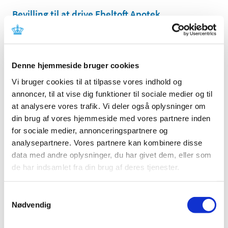
Bevilling til at drive Ebeltoft Apotek
|
11. august 2020
|
Lægemiddelstyrelsen har den 3. august 2020 meddelt at
Ulrik Hjelme får bevilling til at drive Ebeltoft Apotek.
Denne hjemmeside bruger cookies
Ledig bevilling til Helsingør Stengades Apotek
Vi bruger cookies til at tilpasse vores indhold og
|
10. august 2020
|
annoncer, til at vise dig funktioner til sociale medier og til
Bevillingen til at drive Helsingør Stengades Apotek er
at analysere vores trafik. Vi deler også oplysninger om
ledig pr. 1. januar 2021.
din brug af vores hjemmeside med vores partnere inden
for sociale medier, annonceringspartnere og
Ledig bevilling til Dalgas Boulevard Apotek
analysepartnere. Vores partnere kan kombinere disse
data med andre oplysninger, du har givet dem, eller som
|
10. august 2020
|
de har indsamlet fra din brug af deres tjenester.
Bevillingen til at drive Dalgas Boulevard Apotek er ledig
pr. 1. maj 2021.
Samtykkevalg
Nødvendig
Forsyningsvanskeligheder for Mydriacyl,
Cyclogyl, Efient, Kemadrin, Abboticin, Indivina,