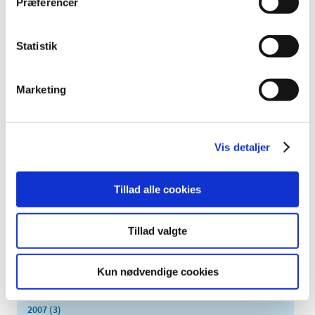
Præferencer
2022 (197)
2021 (516)
Statistik
2020 (263)
2019 (159)
Marketing
2018 (150)
2017 (167)
2016 (167)
Vis detaljer
2015 (33)
2014 (44)
Tillad alle cookies
2013 (49)
2012 (44)
2011 (13)
Tillad valgte
2010 (7)
2009 (14)
Kun nødvendige cookies
2008 (8)
2007 (3)