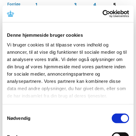
Forrige
1
3
4
5
…
Alle (2506)
Denne hjemmeside bruger cookies
TID
Vi bruger cookies til at tilpasse vores indhold og
2026 (84)
annoncer, til at vise dig funktioner til sociale medier og til
august (1)
at analysere vores trafik. Vi deler også oplysninger om
juli (13)
din brug af vores hjemmeside med vores partnere inden
juni (12)
for sociale medier, annonceringspartnere og
maj (10)
analysepartnere. Vores partnere kan kombinere disse
april (6)
data med andre oplysninger, du har givet dem, eller som
marts (15)
de har indsamlet fra din brug af deres tjenester.
februar (11)
januar (16)
Samtykkevalg
2025 (158)
Nødvendig
2024 (224)
2023 (195)