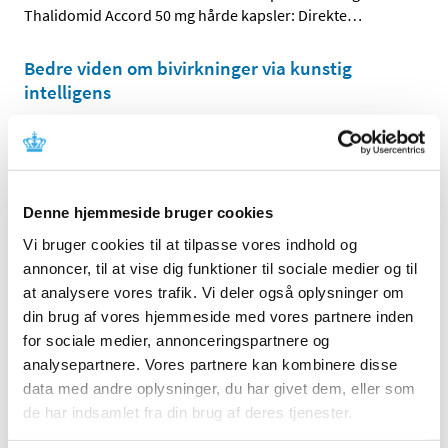
Thalidomid Accord 50 mg hårde kapsler: Direkte
…
Bedre viden om bivirkninger via kunstig
intelligens
|
13. oktober 2022
|
Sammen med blandt andre KU og Bispebjerg &
Frederiksberg Hospital søsætter
…
Denne hjemmeside bruger cookies
Sikkerhedsopdatering for COVID-19 vacciner
(2022, nr. 9)
Vi bruger cookies til at tilpasse vores indhold og
annoncer, til at vise dig funktioner til sociale medier og til
|
13. oktober 2022
|
at analysere vores trafik. Vi deler også oplysninger om
Denne sikkerhedsopdatering har fokus på de vacciner,
din brug af vores hjemmeside med vores partnere inden
der indgår i det danske vaccinationsprogram mod
…
for sociale medier, annonceringspartnere og
analysepartnere. Vores partnere kan kombinere disse
Styrket internationalt samarbejde om kontrol
data med andre oplysninger, du har givet dem, eller som
af lægemiddelforsøg
de har indsamlet fra din brug af deres tjenester.
|
11. oktober 2022
|
117 lægemiddelinspektører fra hele verden er i denne