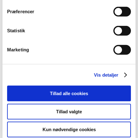
Præferencer
Alle (2506)
TID
Statistik
2026 (84)
2025 (158)
Marketing
2024 (224)
2023 (195)
december (19)
Vis detaljer
november (30)
oktober (16)
september (12)
Tillad alle cookies
august (11)
juli (6)
Tillad valgte
juni (13)
maj (18)
Kun nødvendige cookies
april (13)