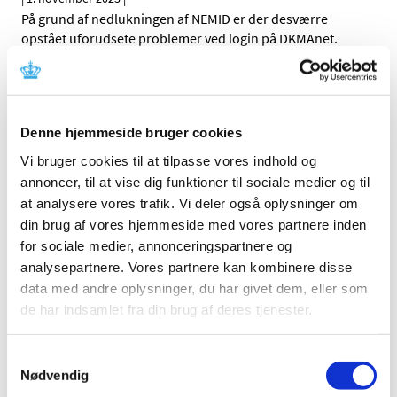
På grund af nedlukningen af NEMID er der desværre
opstået uforudsete problemer ved login på DKMAnet.
Topiramat og topiramat/phentermin
kombinationsprodukt: Nye restriktioner for at
forebygge eksponering under graviditet
Denne hjemmeside bruger cookies
|
1. november 2023
|
Vi bruger cookies til at tilpasse vores indhold og
Topiramat kan forårsage alvorlige medfødte
annoncer, til at vise dig funktioner til sociale medier og til
misdannelser og væksthæmning hos fosteret, hvis det
…
at analysere vores trafik. Vi deler også oplysninger om
din brug af vores hjemmeside med vores partnere inden
Nye medlemmer i Nationalt råd for
for sociale medier, annonceringspartnere og
forsyningssikkerhed af lægemidler
analysepartnere. Vores partnere kan kombinere disse
|
1. november 2023
|
data med andre oplysninger, du har givet dem, eller som
Efter udløbet af den første toårige periode er der nu
de har indsamlet fra din brug af deres tjenester.
udpeget nye medlemmer til Nationalt råd for
…
Samtykkevalg
Nødvendig
Forrige
1
2