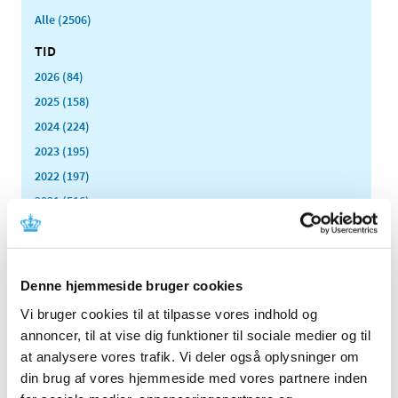
Alle (2506)
TID
2026 (84)
2025 (158)
2024 (224)
2023 (195)
2022 (197)
2021 (516)
2020 (263)
2019 (159)
2018 (150)
Denne hjemmeside bruger cookies
2017 (167)
Vi bruger cookies til at tilpasse vores indhold og
2016 (167)
annoncer, til at vise dig funktioner til sociale medier og til
2015 (33)
at analysere vores trafik. Vi deler også oplysninger om
2014 (44)
din brug af vores hjemmeside med vores partnere inden