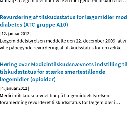
Multaq®. Lægemidlet har hverken fået generelt tilskud eller
…
Revurdering af tilskudsstatus for lægemidler mod
diabetes (ATC-gruppe A10)
|
12. januar 2012
|
Lægemiddelstyrelsen meddelte den 22. december 2009, at vi
ville påbegynde revurdering af tilskudsstatus for en række
…
Høring over Medicintilskudsnævnets indstilling til
tilskudsstatus for stærke smertestillende
lægemidler (opioider)
|
4. januar 2012
|
Medicintilskudsnævnet har på Lægemiddelstyrelsens
foranledning revurderet tilskudsstatus for lægemidler i
…