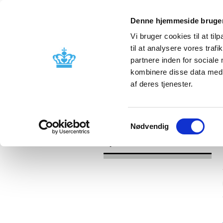
Denne hjemmeside bruger
Vi bruger cookies til at til
til at analysere vores tra
partnere inden for sociale
Godkendelse og
Bivirkninger
kombinere disse data med a
kontrol
produktinfo
af deres tjenester.
/
Nyheder
2016
Samtykkevalg
Nødvendig
Nyheder