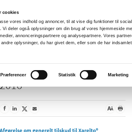
 cookies
passe vores indhold og annoncer, til at vise dig funktioner til soci
Nyheder
Om os
Kontakt
fik. Vi deler også oplysninger om din brug af vores hjemmeside m
 medier, annonceringspartnere og analysepartnere. Vores partne
 og
Tilskud og
Apoteker og salg af
Me
ndre oplysninger, du har givet dem, eller som de har indsamlet 
rmation
priser
medicin
ud
Præferencer
Statistik
Marketing
2016
Afgørelse om generelt tilskud til Xarelto®