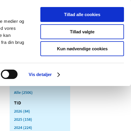
Tillad alle cookies
ale medier og
Udgivelser
Cookies
ed vores
Tillad valgte
re kan
dicinsk
Særlige
fra din brug
styr
produktområder
Kun nødvendige cookies
Vis detaljer
Alle (2506)
TID
2026 (84)
2025 (158)
2024 (224)