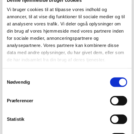
2019 (159)
Vi bruger cookies til at tilpasse vores indhold og
2018 (150)
annoncer, til at vise dig funktioner til sociale medier og til
2017 (167)
at analysere vores trafik. Vi deler også oplysninger om
2016 (167)
din brug af vores hjemmeside med vores partnere inden
2015 (33)
for sociale medier, annonceringspartnere og
2014 (44)
analysepartnere. Vores partnere kan kombinere disse
data med andre oplysninger, du har givet dem, eller som
2013 (49)
de har indsamlet fra din brug af deres tjenester.
2012 (44)
december (2)
Samtykkevalg
november (6)
Nødvendig
oktober (4)
september (7)
august (1)
Præferencer
juli (5)
juni (3)
Statistik
maj (1)
april (3)