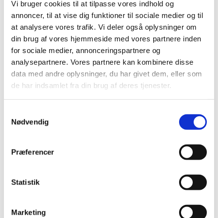
Vi bruger cookies til at tilpasse vores indhold og
2017 (167)
annoncer, til at vise dig funktioner til sociale medier og til
2016 (167)
at analysere vores trafik. Vi deler også oplysninger om
2015 (33)
din brug af vores hjemmeside med vores partnere inden
2014 (44)
for sociale medier, annonceringspartnere og
december (3)
analysepartnere. Vores partnere kan kombinere disse
data med andre oplysninger, du har givet dem, eller som
november (3)
de har indsamlet fra din brug af deres tjenester.
oktober (1)
september (7)
Samtykkevalg
august (4)
Nødvendig
juli (2)
juni (8)
maj (2)
Præferencer
april (2)
marts (3)
Statistik
februar (6)
januar (3)
Marketing
2013 (49)