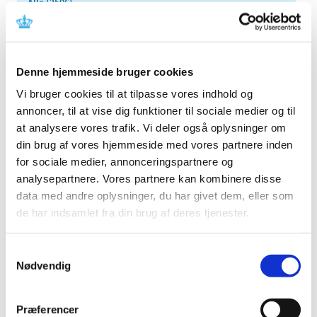
Alle (2506)
TID
2026 (84)
2025 (158)
Denne hjemmeside bruger cookies
2024 (224)
Vi bruger cookies til at tilpasse vores indhold og
2023 (195)
annoncer, til at vise dig funktioner til sociale medier og til
2022 (197)
at analysere vores trafik. Vi deler også oplysninger om
din brug af vores hjemmeside med vores partnere inden
2021 (516)
for sociale medier, annonceringspartnere og
2020 (263)
analysepartnere. Vores partnere kan kombinere disse
2019 (159)
data med andre oplysninger, du har givet dem, eller som
2018 (150)
de har indsamlet fra din brug af deres tjenester.
2017 (167)
2016 (167)
Samtykkevalg
2015 (33)
Nødvendig
december (4)
november (4)
Præferencer