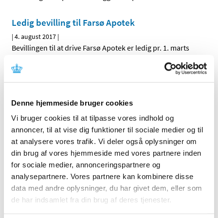
Ledig bevilling til Farsø Apotek
|
4. august 2017
|
Bevillingen til at drive Farsø Apotek er ledig pr. 1. marts
2018. Farsø Apotek er beliggende i postnummer 9640.
Trimbow® får generelt klausuleret tilskud
|
3. august 2017
|
Denne hjemmeside bruger cookies
Lægemiddelstyrelsen har besluttet, at Trimbow med
Vi bruger cookies til at tilpasse vores indhold og
virkning fra den 14. august 2017 skal have generelt
…
annoncer, til at vise dig funktioner til sociale medier og til
at analysere vores trafik. Vi deler også oplysninger om
Pergoveris i fyldt pen® får generelt tilskud
din brug af vores hjemmeside med vores partnere inden
|
3. august 2017
|
for sociale medier, annonceringspartnere og
Lægemiddelstyrelsen har besluttet, at Pergoveris i fyldt
analysepartnere. Vores partnere kan kombinere disse
pen skal have generelt tilskud. Pergoveris i fyldt pen
…
data med andre oplysninger, du har givet dem, eller som
de har indsamlet fra din brug af deres tjenester.
Endnu et parti forfalskede pakninger af