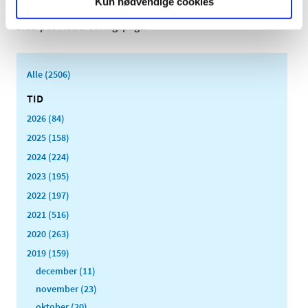
Kun nødvendige cookies
HPV-vaccinen sættes på listen over lægemidler med
skærpet indberetningspligt.
Alle (2506)
TID
2026 (84)
2025 (158)
2024 (224)
2023 (195)
2022 (197)
2021 (516)
2020 (263)
2019 (159)
december (11)
november (23)
oktober (20)