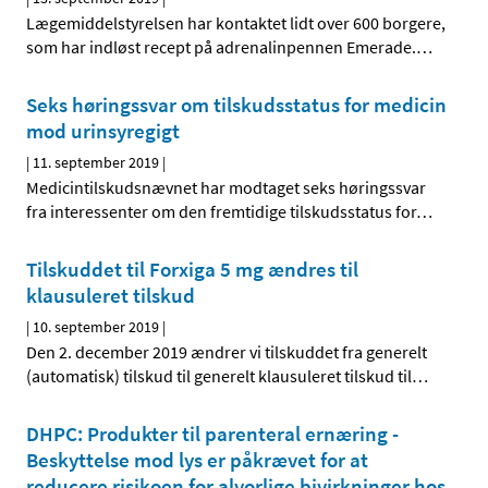
Lægemiddelstyrelsen har kontaktet lidt over 600 borgere,
som har indløst recept på adrenalinpennen Emerade.
…
Seks høringssvar om tilskudsstatus for medicin
mod urinsyregigt
|
11. september 2019
|
Medicintilskudsnævnet har modtaget seks høringssvar
fra interessenter om den fremtidige tilskudsstatus for
…
Tilskuddet til Forxiga 5 mg ændres til
klausuleret tilskud
|
10. september 2019
|
Den 2. december 2019 ændrer vi tilskuddet fra generelt
(automatisk) tilskud til generelt klausuleret tilskud til
…
DHPC: Produkter til parenteral ernæring -
Beskyttelse mod lys er påkrævet for at
reducere risikoen for alvorlige bivirkninger hos