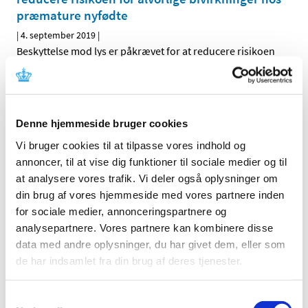
præmature nyfødte
|
4. september 2019
|
Beskyttelse mod lys er påkrævet for at reducere risikoen
for alvorlige bivirkninger hos præmature nyfødte
DHPC: Blincyto (blinatumomab) - Præcisering
af præmedicinering med dexamethason hos
Denne hjemmeside bruger cookies
pædiatriske patienter.
Vi bruger cookies til at tilpasse vores indhold og
|
4. september 2019
|
annoncer, til at vise dig funktioner til sociale medier og til
Præcisering af præmedicinering med dexamethason hos
at analysere vores trafik. Vi deler også oplysninger om
pædiatriske patienter.
din brug af vores hjemmeside med vores partnere inden
for sociale medier, annonceringspartnere og
DHPC: Fingolimod (Gilenya)
analysepartnere. Vores partnere kan kombinere disse
|
4. september 2019
|
data med andre oplysninger, du har givet dem, eller som
Ny kontraindikation til gravide og fertile kvinder, der ikke
de har indsamlet fra din brug af deres tjenester.
anvender effektiv kontraception.
Samtykkevalg