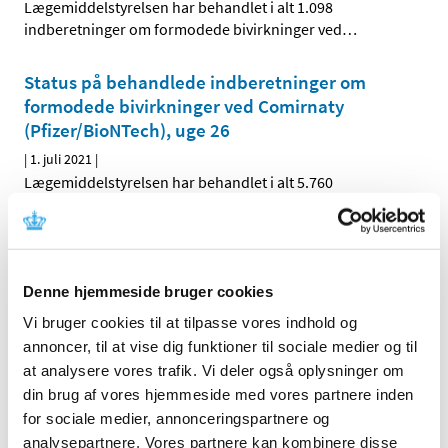
Lægemiddelstyrelsen har behandlet i alt 1.098
indberetninger om formodede bivirkninger ved
…
Status på behandlede indberetninger om
formodede bivirkninger ved Comirnaty
(Pfizer/BioNTech), uge 26
|
1. juli 2021
|
Lægemiddelstyrelsen har behandlet i alt 5.760
indberetninger om formodede bivirkninger ved
…
Forrige
1
2
3
Denne hjemmeside bruger cookies
Vi bruger cookies til at tilpasse vores indhold og
Alle (2505)
annoncer, til at vise dig funktioner til sociale medier og til
TID
at analysere vores trafik. Vi deler også oplysninger om
din brug af vores hjemmeside med vores partnere inden
2026 (83)
for sociale medier, annonceringspartnere og
2025 (158)
analysepartnere. Vores partnere kan kombinere disse