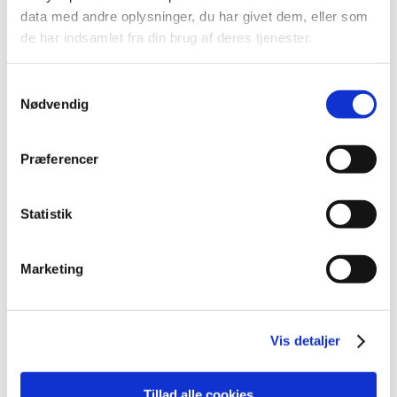
2024 (224)
data med andre oplysninger, du har givet dem, eller som
2023 (195)
de har indsamlet fra din brug af deres tjenester.
2022 (197)
2021 (516)
Samtykkevalg
december (50)
Nødvendig
november (51)
oktober (45)
Præferencer
september (57)
august (33)
Statistik
juli (45)
juni (49)
maj (40)
Marketing
april (31)
marts (56)
februar (33)
Vis detaljer
januar (26)
2020 (263)
Tillad alle cookies