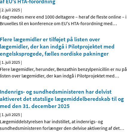
af EU's HTA-forordning
|
2. juli 2025
|
I dag mødes mere end 1000 deltagere – heraf de fleste online – i
Bruxelles til en konference om EU's HTA-forordning med
…
Flere lægemidler er tilføjet på listen over
lægemidler, der kan indgå i Pilotprojektet med
engelsksprogede, fælles nordiske pakninger
|
1. juli 2025
|
Flere lægemidler, herunder, Benzathin benzylpenicillin er nu på
listen over lægemidler, der kan indgå i Pilotprojektet med
…
Indenrigs- og sundhedsministeren har delvist
aktiveret det statslige lægemiddelberedskab til og
med den 31. december 2025
|
1. juli 2025
|
Lægemiddelstyrelsen har indstillet, at indenrigs- og
sundhedsministeren forlænger den delvise aktivering af det
…