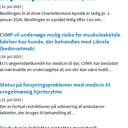
|
31. juli 2025
|
Bevillingen til at drive Charlottenlund Apotek er ledig pr. 1.
januar 2026. Bevillingen er opslået ledig efter Lov om
…
CVMP vil undersøge mulig risiko for muskulosketale
lidelser hos hunde, der behandles med Librela
(bedinvetmab)
|
29. juli 2025
|
EU’s lægemiddelkomité for medicin til dyr, CVMP, har besluttet
at iværksætte en undersøgelse af, om der kan være hidtil
…
Status på forsyningsproblemer med medicin til
uregelmæssig hjerterytme
|
21. juli 2025
|
Der er fortsat restriktioner på udlevering af amiodaron-
tabletter, der bruges til behandling af
…
Oxybutynin tabletter erstatter magistrelt