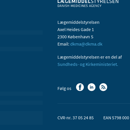
Lægemiddelstyrelsen
Axel Heides Gade 1
2300 København S
Email:
dkma@dkma.dk
Lægemiddelstyrelsen er en del af
Sundheds- og Kirkeministeriet.
Følg os
CVR-nr. 37 05 24 85
EAN 5798 000 