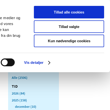
Tillad alle cookies
ale medier og
Udgivelser
Cookies
ed vores
Tillad valgte
re kan
dicinsk
Særlige
fra din brug
styr
produktområder
Kun nødvendige cookies
Vis detaljer
Alle (2506)
TID
2026 (84)
2025 (158)
december (10)