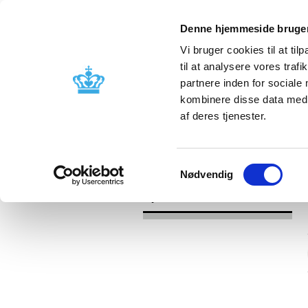
Denne hjemmeside bruger
Vi bruger cookies til at til
til at analysere vores tra
partnere inden for sociale
Godkendelse og
Bivirkninger
kombinere disse data med a
kontrol
produktinfo
af deres tjenester.
/
Nyheder
2016
Samtykkevalg
Nødvendig
Nyheder