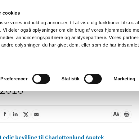
 cookies
passe vores indhold og annoncer, til at vise dig funktioner til soci
Nyheder
Om os
Kontakt
fik. Vi deler også oplysninger om din brug af vores hjemmeside m
 medier, annonceringspartnere og analysepartnere. Vores partne
 og
Tilskud og
Apoteker og salg af
Me
ndre oplysninger, du har givet dem, eller som de har indsamlet 
rmation
priser
medicin
ud
Præferencer
Statistik
Marketing
2016
Ledig bevilling til Charlottenlund Apotek